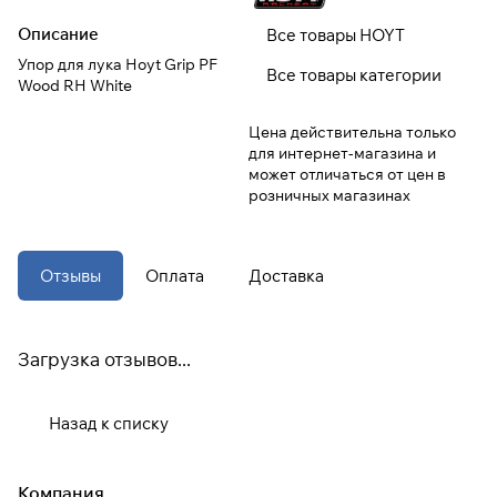
Описание
Все товары HOYT
При оформлении заказа
Упор для лука Hoyt Grip PF
Все товары категории
выберите метод оплаты
ПЛАЙТ
Wood RH White
Цена действительна только
Оплачивайте сегодня только
25
%
для интернет-магазина и
картой любого банка
может отличаться от цен в
розничных магазинах
Получайте товар
выбранный способом
Отзывы
Оплата
Доставка
Оставшиеся
75
% будут
списываться
с вашей карты
Загрузка отзывов...
по
25
%
каждые 2 недели
Назад к списку
* При оплате через
ПЛАЙТ
скидки по купонам не
применяются.
Компания