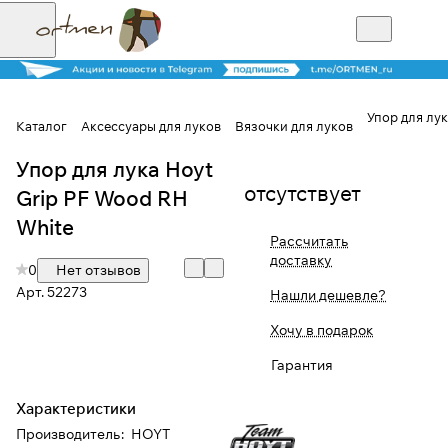
Упор для лук
Каталог
Аксессуары для луков
Вязочки для луков
Упор для лука Hoyt
Для клиентов всех банков
отсутствует
Grip PF Wood RH
Разбейте
White
Рассчитать
оплату на части
доставку
0
Нет отзывов
Арт.
52273
Нашли дешевле?
Сегодня
Хочу в подарок
25
%
Гарантия
Характеристики
Добавляйте товары
Производитель
:
HOYT
в корзину