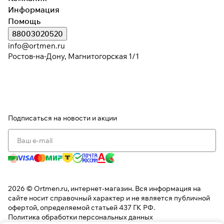
Информация
Помощь
88003020520
Подробнее
об оплате Плайтом
info@ortmen.ru
Ростов-на-Дону, Магнитогорская 1/1
Остались вопросы?
25
8 800 302-02-51
раз в 2
plait.ru
недели
Подписаться
на новости и акции
2026 © Ortmen.ru, интернет-магазин. Вся информация на
сайте носит справочный характер и не является публичной
офертой, определяемой статьей 437 ГК РФ.
Политика обработки персональных данных