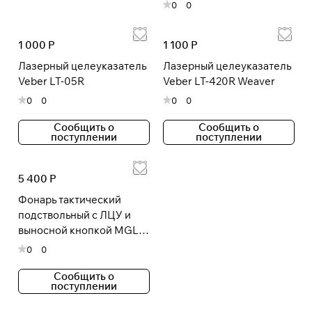
0
0
1 000 Р
1 100 Р
Подробнее
об оплате Плайтом
Лазерный целеуказатель
Лазерный целеуказатель
Veber LT-05R
Veber LT-420R Weaver
0
0
0
0
Сообщить о
Сообщить о
Остались вопросы?
25
поступлении
поступлении
8 800 302-02-51
раз в 2
plait.ru
недели
5 400 Р
Фонарь тактический
подствольный с ЛЦУ и
выносной кнопкой MGL-
021R
0
0
Сообщить о
поступлении