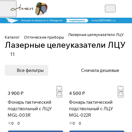
Лазерные целеуказатели ЛЦУ
Каталог
Оптические приборы
Лазерные целеуказатели ЛЦУ
Для клиентов всех банков
11
Разбейте
Все фильтры
Сначала дешевые
оплату на части
3 900 Р
4 500 Р
Сегодня
Фонарь тактический
Фонарь тактический
25
%
подствольный с ЛЦУ
подствольный с ЛЦУ
MGL-003R
MGL-022R
Добавляйте товары
0
0
0
0
в корзину