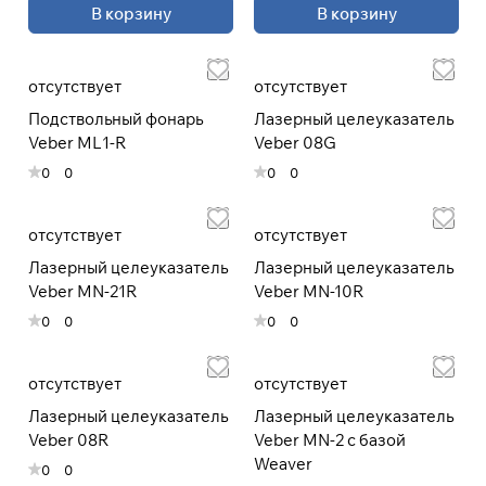
В корзину
В корзину
При оформлении заказа
выберите метод оплаты
ПЛАЙТ
отсутствует
отсутствует
Подствольный фонарь
Лазерный целеуказатель
Оплачивайте сегодня только
25
%
Veber ML1-R
Veber 08G
картой любого банка
0
0
0
0
Получайте товар
отсутствует
отсутствует
выбранный способом
Лазерный целеуказатель
Лазерный целеуказатель
Veber MN-21R
Veber MN-10R
Оставшиеся
75
% будут
0
0
0
0
списываться
с вашей карты
по
25
%
каждые 2 недели
отсутствует
отсутствует
Лазерный целеуказатель
Лазерный целеуказатель
* При оплате через
ПЛАЙТ
Veber 08R
Veber MN-2 с базой
скидки по купонам не
Weaver
применяются.
0
0