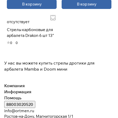
В корзину
В корзину
При оформлении заказа
выберите метод оплаты
ПЛАЙТ
отсутствует
Стрелы карбоновые для
Оплачивайте сегодня только
25
%
арбалета Drakon 6 шт 13"
картой любого банка
0
0
Получайте товар
выбранный способом
У нас вы можете купить стрелы дротики для
арбалета Mamba и Doom мини
Оставшиеся
75
% будут
списываться
с вашей карты
Компания
по
25
%
каждые 2 недели
Информация
Помощь
* При оплате через
ПЛАЙТ
88003020520
скидки по купонам не
info@ortmen.ru
применяются.
Ростов-на-Дону, Магнитогорская 1/1