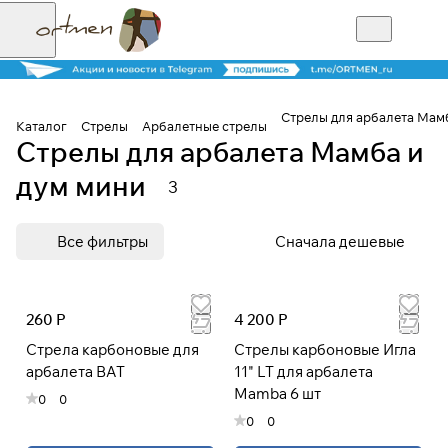
Стрелы для арбалета Мам
Каталог
Стрелы
Арбалетные стрелы
Стрелы для арбалета Мамба и
Для клиентов всех банков
дум мини
3
Разбейте
Все фильтры
Сначала дешевые
оплату на части
260 Р
4 200 Р
Сегодня
25
%
Стрела карбоновые для
Стрелы карбоновые Игла
арбалета BAT
11" LT для арбалета
Mamba 6 шт
0
0
Добавляйте товары
0
0
в корзину