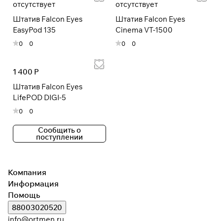
отсутствует
отсутствует
Штатив Falcon Eyes
Штатив Falcon Eyes
При оформлении заказа
EasyPod 135
Cinema VT-1500
выберите метод оплаты
ПЛАЙТ
0
0
0
0
Оплачивайте сегодня только
25
%
1 400 Р
картой любого банка
Штатив Falcon Eyes
LifePOD DIGI-5
Получайте товар
0
0
выбранный способом
Сообщить о
поступлении
Оставшиеся
75
% будут
списываться
с вашей карты
по
25
%
каждые 2 недели
Компания
Информация
* При оплате через
ПЛАЙТ
Помощь
скидки по купонам не
88003020520
применяются.
info@ortmen.ru