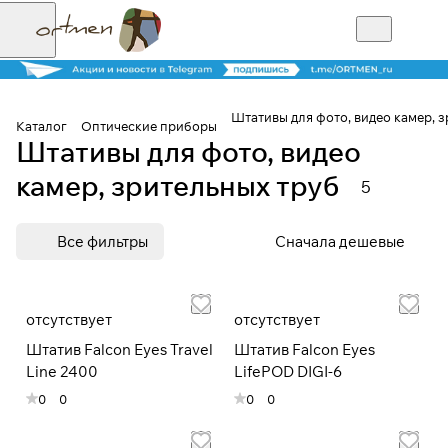
Штативы для фото, видео камер, 
Каталог
Оптические приборы
Штативы для фото, видео
Для клиентов всех банков
камер, зрительных труб
5
Разбейте
Все фильтры
Сначала дешевые
оплату на части
отсутствует
отсутствует
Сегодня
25
%
Штатив Falcon Eyes Travel
Штатив Falcon Eyes
Line 2400
LifePOD DIGI-6
0
0
0
0
Добавляйте товары
в корзину