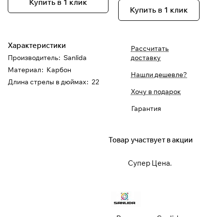
Купить в 1 клик
Купить в 1 клик
При оформлении заказа
выберите метод оплаты
ПЛАЙТ
Характеристики
Рассчитать
Производитель
:
Sanlida
доставку
Оплачивайте сегодня только
25
%
Материал
:
Карбон
картой любого банка
Нашли дешевле?
Длина стрелы в дюймах
:
22
Хочу в подарок
Получайте товар
Гарантия
выбранный способом
Оставшиеся
75
% будут
Товар участвует в акции
списываться
с вашей карты
по
25
%
каждые 2 недели
Супер Цена.
* При оплате через
ПЛАЙТ
скидки по купонам не
применяются.