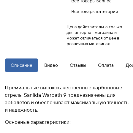
Все товары Sanlida
Все товары категории
Подробнее
Цена действительна только
об оплате Плайтом
для интернет-магазина и
может отличаться от цен в
розничных магазинах
Остались вопросы?
25
8 800 302-02-51
раз в 2
Описание
Видео
Отзывы
Оплата
До
plait.ru
недели
Премиальные высококачественные карбоновые
стрелы Sanlida Warpath 9 предназначены для
арбалетов и обеспечивают максимальную точность
и надежность.
Основные характеристики: