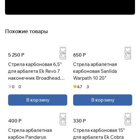
Похожие товары
5 250 Р
650 Р
Стрела карбоновая 6,5"
Стрела арбалетная
для арбалета Ek Revo 7
карбоновая Sanlida
наконечник Broadhead
Warpath 10 20"
(комплект 7 шт.)
0
0
4.7
3
В корзину
В корзину
400 Р
330 Р
Стрела арбалетная
Стрела карбоновая 15"
карбон Pandarus
для арбалета Ek Cobra