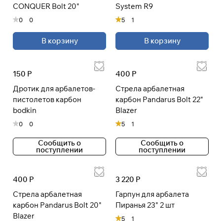
CONQUER Bolt 20"
System R9
0
0
5
1
В корзину
В корзину
150 Р
400 Р
Дротик для арбалетов-
Стрела арбалетная
пистолетов карбон
карбон Pandarus Bolt 22"
bodkin
Blazer
0
0
5
1
Сообщить о
Сообщить о
поступлении
поступлении
400 Р
3 220 Р
Стрела арбалетная
Гарпун для арбалета
карбон Pandarus Bolt 20"
Пиранья 23" 2 шт
Blazer
5
1