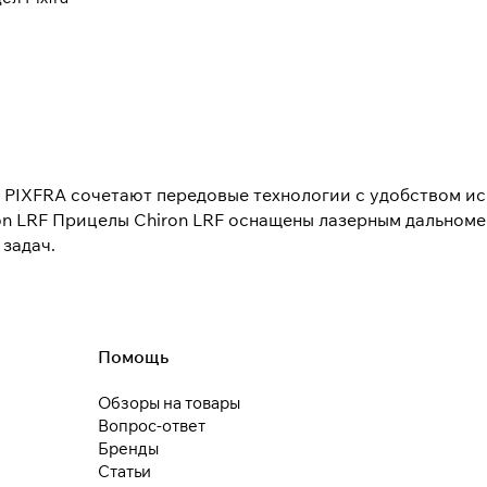
При оформлении заказа
выберите метод оплаты
ПЛАЙТ
Оплачивайте сегодня только
25
% картой любого
 PIXFRA сочетают передовые технологии с удобством ис
банка
on LRF Прицелы Chiron LRF оснащены лазерным дальноме
задач.
Получайте товар
выбранный способом
Помощь
Оставшиеся
75
% будут
списываться
с вашей карты
по
25
%
каждые 2 недели
Обзоры на товары
Вопрос-ответ
Бренды
* При оплате через
ПЛАЙТ
скидки по купонам не
Статьи