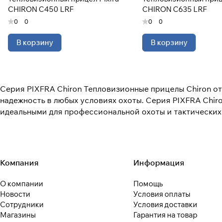
CHIRON C450 LRF
CHIRON C635 LRF
0
0
0
0
В корзину
В корзину
Cерия PIXFRA Chiron Тепловизионные прицелы Chiron от
надежность в любых условиях охоты. Cерия PIXFRA Chir
идеальными для профессиональной охоты и тактических 
Компания
Информация
О компании
Помощь
Новости
Условия оплаты
Сотрудники
Условия доставки
Магазины
Гарантия на товар