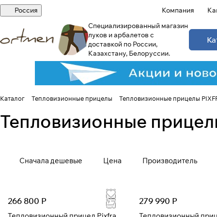
Россия
Компания
Ка
Специализированный магазин
луков и арбалетов с
Ка
доставкой по России,
Казахстану, Белоруссии.
Каталог
Тепловизионные прицелы
Тепловизионные прицелы PIXF
Тепловизионные прицел
Сначала дешевые
Цена
Производитель
266 800 Р
279 990 Р
Тепловизионный прицел Pixfra
Тепловизионный прице