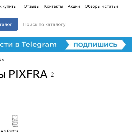
к купить
Отзывы
Контакты
Акции
Обзоры и статьи
талог
Для клиентов всех банков
RA
ы PIXFRA
Разбейте
оплату на части
2
Сегодня
25
%
Добавляйте товары
в корзину
л Pixfra