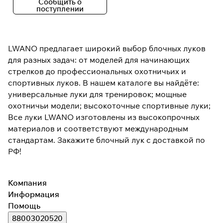
Сообщить о
поступлении
Подробнее
об оплате Плайтом
LWANO предлагает широкий выбор блочных луков
для разных задач: от моделей для начинающих
стрелков до профессиональных охотничьих и
спортивных луков. В нашем каталоге вы найдёте:
Остались вопросы?
универсальные луки для тренировок; мощные
25
8 800 302-02-51
раз в 2
охотничьи модели; высокоточные спортивные луки;
plait.ru
недели
Все луки LWANO изготовлены из высокопрочных
материалов и соответствуют международным
стандартам. Закажите блочный лук с доставкой по
РФ!
Компания
Информация
Помощь
88003020520