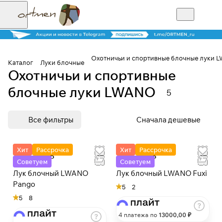
Охотничьи и спортивные блочные луки 
Каталог
Луки блочные
Охотничьи и спортивные
Для клиентов всех банков
блочные луки LWANO
5
Разбейте
Все фильтры
Сначала дешевые
оплату на части
Хит
Рассрочка
Хит
Рассрочка
от 34 000 Р
от 52 000 Р
Советуем
Советуем
Сегодня
25
%
Лук блочный LWANO
Лук блочный LWANO Fuxi
Pango
5
2
5
8
Добавляйте товары
4 платежа по
13000
,00 ₽
в корзину