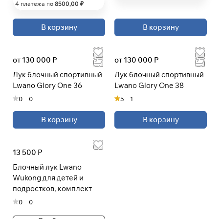
4 платежа по
8500
,00 ₽
При оформлении заказа
В корзину
В корзину
выберите метод оплаты
ПЛАЙТ
от 130 000 Р
от 130 000 Р
Оплачивайте сегодня только
25
%
картой любого банка
Лук блочный спортивный
Лук блочный спортивный
Lwano Glory One 36
Lwano Glory One 38
0
0
5
1
Получайте товар
выбранный способом
В корзину
В корзину
Оставшиеся
75
% будут
списываться
с вашей карты
13 500 Р
по
25
%
каждые 2 недели
Блочный лук Lwano
Wukong для детей и
подростков, комплект
* При оплате через
ПЛАЙТ
скидки по купонам не
0
0
применяются.