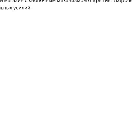
й магазин с кнопочным механизмом открытия. Укороч
ьных усилий.
Для клиентов всех банков
Разбейте
оплату на части
Сегодня
25
%
Добавляйте товары
в корзину
При оформлении заказа
выберите метод оплаты
ПЛАЙТ