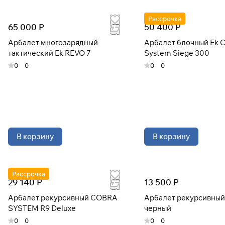
Рассрочка
65 000 Р
50 400 Р
Арбалет многозарядный
Арбалет блочный Ek 
тактический Ek REVO 7
System Siege 300
0
0
0
0
В корзину
В корзину
Рассрочка
29 140 Р
13 500 Р
Арбалет рекурсивный COBRA
Арбалет рекурсивный
SYSTEM R9 Deluxe
черный
0
0
0
0