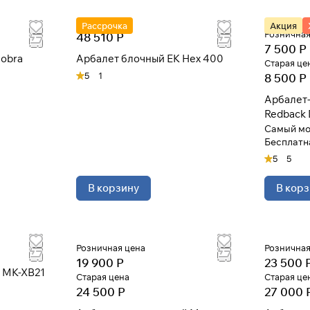
Рассрочка
Акция
Розничная
48 510 Р
7 500 Р
Cobra
Арбалет блочный EK Hex 400
Старая це
5
1
8 500 Р
Арбалет-
Redback 
Самый мо
Бесплатн
5
5
В корзину
В корз
Розничная цена
Розничная
19 900 Р
23 500 
 MK-XB21
Старая цена
Старая це
24 500 Р
27 000 