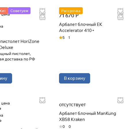
Хит
Советуем
Рассрочка
 цена
71 670 Р
Арбалет блочный EK
на
Accelerator 410+
5
1
пистолет HoriZone
Deluxe
щный пистолет,
ая доставка по РФ
ину
В корзину
 цена
отсутствует
Р
Арбалет блочный ManKung
на
XB58 Kraken
Р
0
0