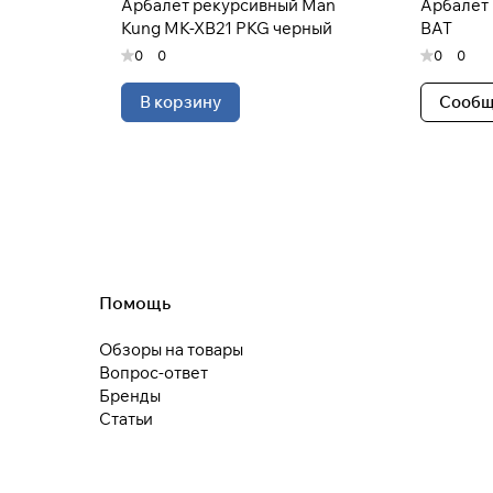
Арбалет рекурсивный Man
Арбалет 
Kung MK-XB21 PKG черный
BAT
0
0
0
0
В корзину
Сообщ
Помощь
Обзоры на товары
Вопрос-ответ
Бренды
Статьи