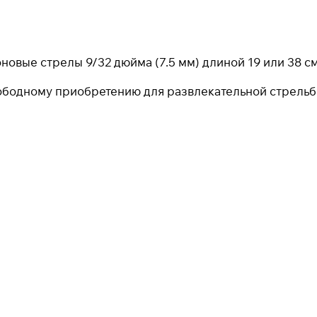
новые стрелы 9/32 дюйма (7.5 мм) длиной 19 или 38 с
25
раз в 2
недели
ободному приобретению для развлекательной стрельб
Остались вопросы?
8 800 302-02-51
plait.ru
раз в 2 недели