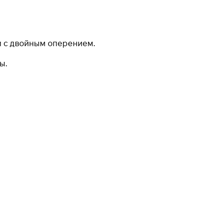
м с двойным оперением.
ы.