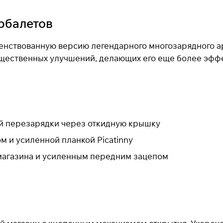
рбалетов
нствованную версию легендарного многозарядного арб
ущественных улучшений, делающих его еще более эфф
ой перезарядки через откидную крышку
 и усиленной планкой Picatinny
магазина и усиленным передним зацепом