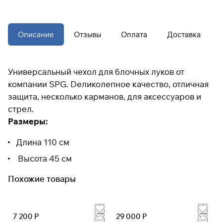
При оформлении заказа
выберите метод оплаты
ПЛАЙТ
Описание
Отзывы
Оплата
Доставка
Оплачивайте сегодня только
25
%
Универсальный чехол для блочных луков от
картой любого банка
компании SPG. Dеликолепное качество, отличная
защита, несколько карманов, для аксессуаров и
Получайте товар
стрел.
выбранный способом
Размеры:
Длина 110 см
Оставшиеся
75
% будут
списываться
с вашей карты
Высота 45 см
по
25
%
каждые 2 недели
Похожие товары
* При оплате через
ПЛАЙТ
скидки по купонам не
применяются.
7 200 Р
29 000 Р