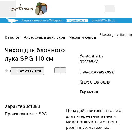
Чехол для блочн
Каталог
Аксессуары для луков
Чехлы и кейсы
Чехол для блочного
Для клиентов всех банков
Рассчитать
лука SPG 110 см
доставку
Разбейте
0
Нет отзывов
Нашли дешевле?
оплату на части
Хочу в подарок
Гарантия
Сегодня
25
%
Характеристики
Цена действительна только
Производитель
:
SPG
для интернет-магазина и
может отличаться от цен в
Добавляйте товары
розничных магазинах
в корзину