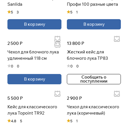
Sanlida
Профи 100 разные цвета
раз в 2 недели
5
3
5
1
В корзину
В корзину
2 500 Р
13 800 Р
Чехол для блочного лука
Жесткий кейс для
удлиненный 118 см
блочного лука TP83
0
0
0
0
Сообщить о
В корзину
поступлении
5 500 Р
2 900 Р
Кейс для классического
Чехол для классического
лука Topoint TR92
лука (коричневый)
4.8
5
5
1