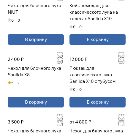
Чехол для блочного лука
Кейс чемодан для
NIUT
классического лука на
колесах Sanlida X10
Подробнее
0
0
0
0
об оплате Плайтом
В корзину
В корзину
Остались вопросы?
25
2 400 Р
12 000 Р
8 800 302-02-51
раз в 2
plait.ru
Чехол для блочного лука
Рюкзак для
недели
Sanlida X8
классического лука
Sanlida X10 с тубусом
5
2
0
0
В корзину
В корзину
3 500 Р
от 4 800 Р
Чехол для блочного лука
Чехол для блочного лука