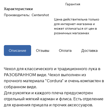
Гарантия
Характеристики
При оформлении заказа
Производитель
:
Centershot
выберите метод оплаты
ПЛАЙТ
Цена действительна только
для интернет-магазина и
может отличаться от цен в
Оплачивайте сегодня только
25
%
розничных магазинах
картой любого банка
Получайте товар
Описание
Отзывы
Оплата
Доставка
выбранный способом
Чехол для классического и традиционного лука в
Оставшиеся
75
% будут
РАЗОБРАННОМ виде. Чехол выполнен из
списываться
с вашей карты
по
25
%
каждые 2 недели
прочного материала "Cordura" и очень компактен в
собранном виде.
Для рукоятки и каждого плеча предусмотрен
* При оплате через
ПЛАЙТ
отдельный мягкий карман и флиса. Есть отделение
скидки по купонам не
применяются.
для хранения прицела и прочих аксессуаров.