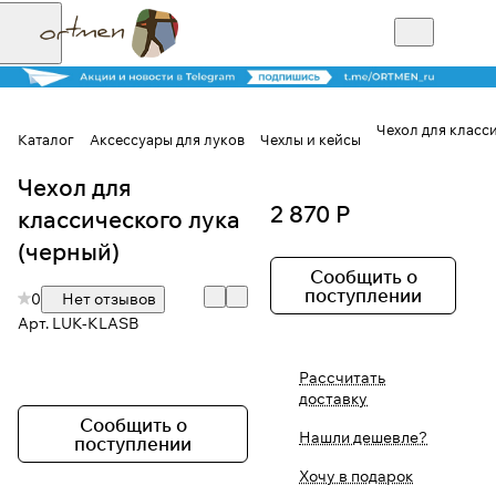
Чехол для класс
Каталог
Аксессуары для луков
Чехлы и кейсы
Чехол для
Для клиентов всех банков
2 870 Р
классического лука
Разбейте
(черный)
оплату на части
Сообщить о
поступлении
0
Нет отзывов
Арт.
LUK-KLASB
Сегодня
Рассчитать
25
%
доставку
Сообщить о
Нашли дешевле?
поступлении
Добавляйте товары
Хочу в подарок
в корзину