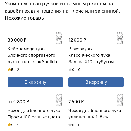
Укомплектован ручкой и съемным ремнем на
карабинах для ношения на плече или за спиной.
Похожие товары
Подробнее
об оплате Плайтом
30 000 Р
12 000 Р
Кейс чемодан для
Рюкзак для
Остались вопросы?
блочного спортивного
классического лука
25
8 800 302-02-51
лука на колесах Sanlida
Sanlida X10 с тубусом
раз в 2
plait.ru
X10
недели
5
2
0
0
В корзину
В корзину
от 4 800 Р
2 500 Р
Чехол для блочного лука
Чехол для блочного лука
Профи 100 разные цвета
удлиненный 118 см
5
1
0
0