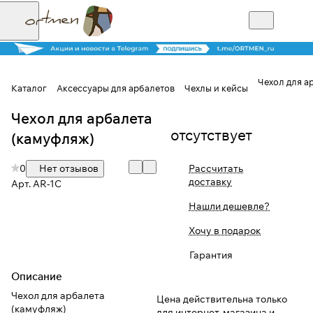
Чехол для а
Каталог
Аксессуары для арбалетов
Чехлы и кейсы
Чехол для арбалета
Для клиентов всех банков
отсутствует
(камуфляж)
Разбейте
0
Нет отзывов
Рассчитать
оплату на части
доставку
Арт.
AR-1C
Нашли дешевле?
Сегодня
Хочу в подарок
25
%
Гарантия
Описание
Добавляйте товары
Чехол для арбалета
Цена действительна только
в корзину
(камуфляж)
для интернет-магазина и