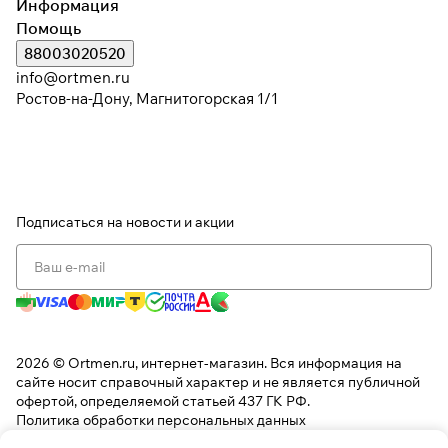
Информация
Помощь
88003020520
Подробнее
info@ortmen.ru
об оплате Плайтом
Ростов-на-Дону, Магнитогорская 1/1
Остались вопросы?
25
8 800 302-02-51
раз в 2
Подписаться
на новости и акции
plait.ru
недели
2026 © Ortmen.ru, интернет-магазин. Вся информация на
сайте носит справочный характер и не является публичной
офертой, определяемой статьей 437 ГК РФ.
Политика обработки персональных данных