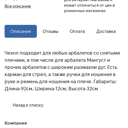
может отличаться от цен в
Все описание
розничных магазинах
При оформлении заказа
выберите метод оплаты
ПЛАЙТ
Описание
Отзывы
Оплата
Доставка
Оплачивайте сегодня только
25
%
картой любого банка
Чехол подходит для любых арбалетов со снятыми
Получайте товар
плечами, в том числе для арбалета Мангуст и
выбранный способом
прочих арбалетов с широким размахом дуг. Есть
карман для стрел, а также ручки для ношения в
руке и ремень для ношения на плече. Габариты:
Оставшиеся
75
% будут
Длина-92см, Ширина-12см, Высота-32см
списываться
с вашей карты
по
25
%
каждые 2 недели
Назад к списку
* При оплате через
ПЛАЙТ
скидки по купонам не
Компания
применяются.