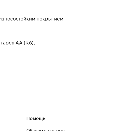
Подробнее
об оплате Плайтом
с износостойким покрытием,
тарея АА (R6),
25
раз в 2
недели
Остались вопросы?
8 800 302-02-51
plait.ru
раз в 2 недели
Помощь
Обзоры на товары