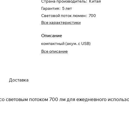
Страна производитель
:
Китай
Гарантия
:
5 лет
Световой поток люмен
:
700
Все характеристики
Описание
Для клиентов всех банков
компактный (акум. с USB)
Все описание
Разбейте
оплату на части
Доставка
Сегодня
25
%
 со световым потоком 700 лм для ежедневного использо
Добавляйте товары
в корзину