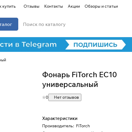
к купить
Отзывы
Контакты
Акции
Обзоры и статьи
талог
ный
Фонарь FiTorch EC10
универсальный
0
Нет отзывов
Характеристики
Производитель
:
FiTorch