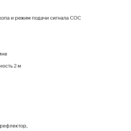
При оформлении заказа
выберите метод оплаты
ПЛАЙТ
опа и режим подачи сигнала СОС
Оплачивайте сегодня только
25
% картой любого
банка
мне
Получайте товар
выбранный способом
ость 2 м
Оставшиеся
75
% будут
списываться
с вашей карты
по
25
%
каждые 2 недели
* При оплате через
ПЛАЙТ
скидки по купонам не
применяются.
 рефлектор,