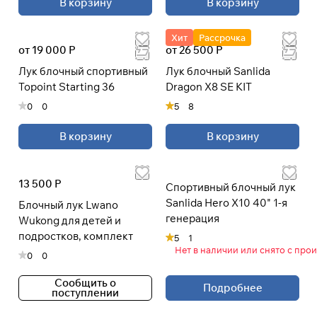
В корзину
В корзину
Хит
Рассрочка
от 19 000 Р
от 26 500 Р
Лук блочный спортивный
Лук блочный Sanlida
Topoint Starting 36
Dragon X8 SE KIT
0
0
5
8
В корзину
В корзину
13 500 Р
Спортивный блочный лук
Sanlida Hero X10 40" 1-я
Блочный лук Lwano
генерация
Wukong для детей и
подростков, комплект
5
1
Нет в наличии или снято с про
0
0
Сообщить о
Подробнее
поступлении