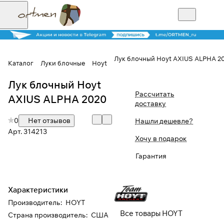
Лук блочный Hoyt AXIUS ALPHA 2
Каталог
Луки блочные
Hoyt
Лук блочный Hoyt
Для клиентов всех банков
Рассчитать
AXIUS ALPHA 2020
доставку
Разбейте
0
Нет отзывов
Нашли дешевле?
оплату на части
Арт.
314213
Хочу в подарок
Гарантия
Сегодня
25
%
Характеристики
Производитель
:
HOYT
Добавляйте товары
Все товары HOYT
Страна производитель
:
США
в корзину