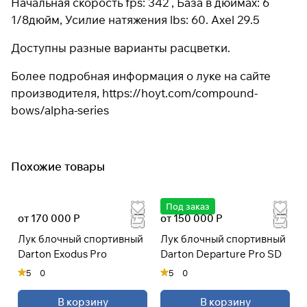
Начальная скорость fps: 342 , База в дюймах: 6
1/8дюйм, Усилие натяжения lbs: 60. Axel 29.5
Доступны разные варианты расцветки.
Подробнее
об оплате Плайтом
Более подробная информация о луке на сайте
производителя,
https://hoyt.com/compound-
bows/alpha-series
Остались вопросы?
25
8 800 302-02-51
раз в 2 недели
plait.ru
Похожие товары
Под заказ
от 170 000 Р
от 150 000 Р
Лук блочный спортивный
Лук блочный спортивный
Darton Exodus Pro
Darton Departure Pro SD
5
0
5
0
В корзину
В корзину