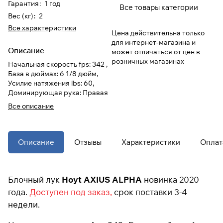
Гарантия
:
1 год
Все товары категории
Вес (кг)
:
2
При оформлении заказа
Все характеристики
Цена действительна только
выберите метод оплаты
ПЛАЙТ
для интернет-магазина и
Описание
может отличаться от цен в
розничных магазинах
Оплачивайте сегодня только
25
% картой
Начальная скорость fps: 342 ,
База в дюймах: 6 1/8 дюйм,
любого банка
Усилие натяжения lbs: 60,
Доминирующая рука: Правая
Получайте товар
Все описание
выбранный способом
Описание
Отзывы
Характеристики
Оплат
Оставшиеся
75
% будут
списываться
с вашей карты
по
25
%
каждые 2 недели
Блочный лук
Hoyt
A
XIUS ALPHA
новинка 2020
года.
Доступен под заказ
,
срок поставки 3-4
* При оплате через
ПЛАЙТ
недели.
скидки по купонам не
применяются.