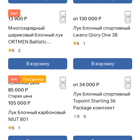
раз
в 2 недели
Хит
13 900 Р
от 130 000 Р
Многозарядный
Лук блочный спортивный
шариковый блочный лук
Lwano Glory One 38
ORTMEN Ballistic
5
1
(Шаромет)
5
2
В корзину
В корзину
Хит
Рассрочка
Розничная цена
от 34 000 Р
85 000 Р
Лук блочный спортивный
Старая цена
Topoint Starting 36
105 000 Р
Package комплект
Лук блочный карбоновый
0
0
NIUT 801
5
1