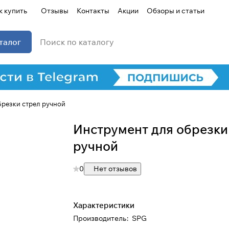
к купить
Отзывы
Контакты
Акции
Обзоры и статьи
талог
брезки стрел ручной
Для клиентов всех банков
Инструмент для обрезки
Разбейте
оплату на части
ручной
0
Нет отзывов
Сегодня
25
%
Характеристики
Производитель
:
SPG