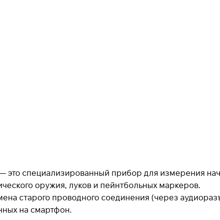
Для клиентов всех банков
Разбейте
оплату на части
Сегодня
25
%
Добавляйте товары
в корзину
ooth — это специализированный прибор для измерения н
ического оружия, луков и пейнтбольных маркеров.
При оформлении заказа
выберите метод оплаты
мена старого проводного соединения (через аудиоразъ
ПЛАЙТ
нных на смартфон.