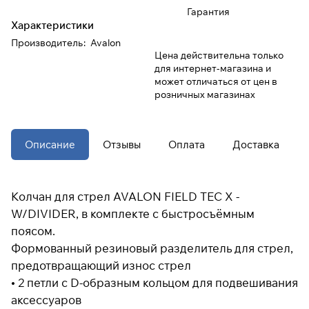
Гарантия
Характеристики
При оформлении заказа
Производитель
:
Avalon
выберите метод оплаты
ПЛАЙТ
Цена действительна только
для интернет-магазина и
может отличаться от цен в
Оплачивайте сегодня только
25
%
розничных магазинах
картой любого банка
Получайте товар
Описание
Отзывы
Оплата
Доставка
выбранный способом
Колчан для стрел AVALON FIELD TEC X -
Оставшиеся
75
% будут
W/DIVIDER, в комплекте с быстросъёмным
списываться
с вашей карты
по
25
%
каждые 2 недели
поясом.
Формованный резиновый разделитель для стрел,
предотвращающий износ стрел
* При оплате через
ПЛАЙТ
• 2 петли с D-образным кольцом для подвешивания
скидки по купонам не
применяются.
аксессуаров