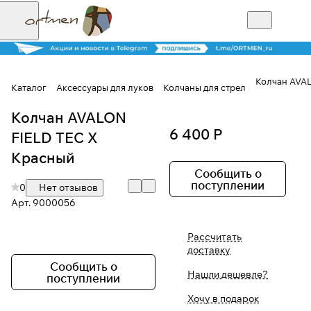
Колчан AVAL
Каталог
Аксессуары для луков
Колчаны для стрел
Колчан AVALON
Для клиентов всех банков
6 400 Р
FIELD TEC X
Разбейте
Красный
оплату на части
Сообщить о
поступлении
0
Нет отзывов
Арт.
9000056
Сегодня
Рассчитать
25
%
доставку
Сообщить о
Нашли дешевле?
поступлении
Добавляйте товары
Хочу в подарок
в корзину