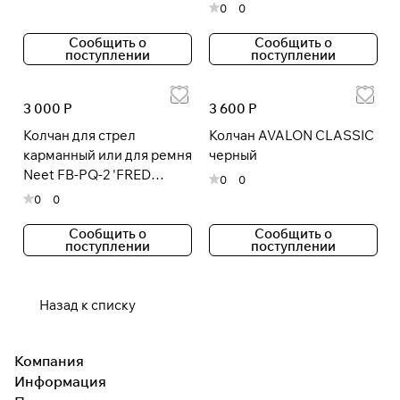
0
0
Сообщить о
Сообщить о
поступлении
поступлении
3 000 Р
3 600 Р
Колчан для стрел
Колчан AVALON CLASSIC
карманный или для ремня
черный
Neet FB-PQ-2 'FRED
0
0
BEAR'
0
0
Сообщить о
Сообщить о
поступлении
поступлении
Назад к списку
Компания
Информация