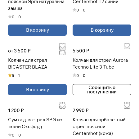
поясной Ярга натуральна
Centershot T2 синий
раз в 2 недели
замша
0
0
0
0
В корзину
В корзину
от 3 500 Р
5 500 Р
Колчан для стрел
Колчан для стрел Aurora
BICASTER BLAZA
Techno Lite 3-Tube
5
1
0
0
Сообщить о
В корзину
поступлении
1 200 Р
2 990 Р
Сумка для стрел SPG из
Колчан для арбалетный
ткани Оксфорд
стрел поясной
Centershot (кожа)
0
0