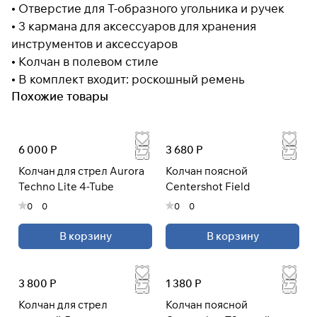
• Отверстие для Т-образного угольника и ручек
• 3 кармана для аксессуаров для хранения
инструментов и аксессуаров
Подробнее
• Колчан в полевом стиле
об оплате Плайтом
• В комплект входит: роскошный ремень
Похожие товары
Остались вопросы?
25
8 800 302-02-51
раз в 2
6 000 Р
3 680 Р
plait.ru
недели
Колчан для стрел Aurora
Колчан поясной
Techno Lite 4-Tube
Centershot Field
0
0
0
0
В корзину
В корзину
3 800 Р
1 380 Р
Колчан для стрел
Колчан поясной