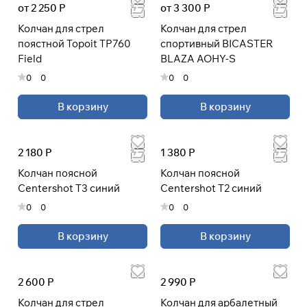
от 2 250 Р
от 3 300 Р
Колчан для стрел
Колчан для стрел
поястной Topoit TP760
спортивный BICASTER
Подробнее
Field
BLAZA AOHY-S
об оплате Плайтом
0
0
0
0
В корзину
В корзину
Остались вопросы?
25
8 800 302-02-51
раз в 2
2 180 Р
1 380 Р
plait.ru
недели
Колчан поясной
Колчан поясной
Centershot T3 синий
Centershot T2 синий
0
0
0
0
В корзину
В корзину
2 600 Р
2 990 Р
Колчан для стрел
Колчан для арбалетный