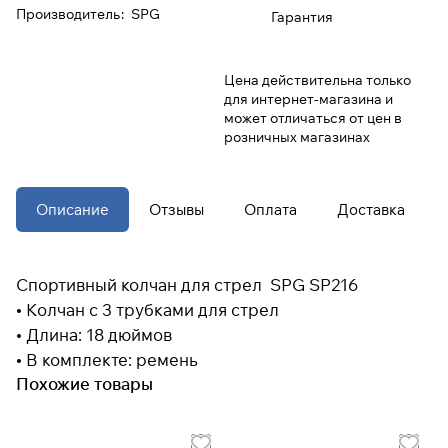
Производитель
:
SPG
Гарантия
При оформлении заказа
выберите метод оплаты
ПЛАЙТ
Цена действительна только
для интернет-магазина и
может отличаться от цен в
Оплачивайте сегодня только
25
%
розничных магазинах
картой любого банка
Получайте товар
Описание
Отзывы
Оплата
Доставка
выбранный способом
Спортивный колчан для стрел SPG SP216
Оставшиеся
75
% будут
• Колчан с 3 трубками для стрел
списываться
с вашей карты
по
25
%
каждые 2 недели
• Длина: 18 дюймов
• В комплекте: ремень
Похожие товары
* При оплате через
ПЛАЙТ
скидки по купонам не
применяются.