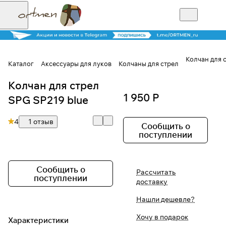
Колчан для 
Каталог
Аксессуары для луков
Колчаны для стрел
Колчан для стрел
Для клиентов всех банков
1 950 Р
SPG SP219 blue
Разбейте
4
1 отзыв
оплату на части
Сообщить о
поступлении
Сегодня
Сообщить о
Рассчитать
25
%
поступлении
доставку
Нашли дешевле?
Добавляйте товары
Хочу в подарок
Характеристики
в корзину