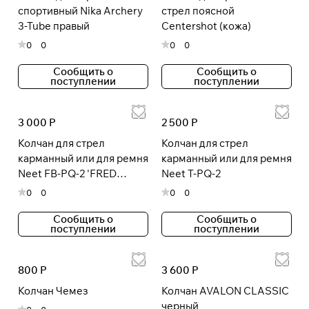
спортивный Nika Archery
стрел поясной
раз в 2 недели
3-Tube правый
Centershot (кожа)
0
0
0
0
Сообщить о
Сообщить о
поступлении
поступлении
3 000 Р
2 500 Р
Колчан для стрел
Колчан для стрел
карманный или для ремня
карманный или для ремня
Neet FB-PQ-2 'FRED
Neet T-PQ-2
BEAR'
0
0
0
0
Сообщить о
Сообщить о
поступлении
поступлении
800 Р
3 600 Р
Колчан Чемез
Колчан AVALON CLASSIC
черный