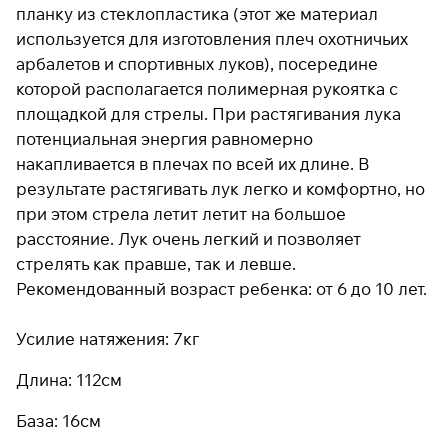
планку из стеклопластика (этот же материал
используется для изготовления плеч охотничьих
арбалетов и спортивных луков), посередине
Подробнее
которой располагается полимерная рукоятка с
об оплате Плайтом
площадкой для стрелы. При растягивания лука
потенциальная энергия равномерно
накапливается в плечах по всей их длине. В
Остались вопросы?
результате растягивать лук легко и комфортно, но
25
8 800 302-02-51
раз в 2
при этом стрела летит летит на большое
plait.ru
недели
расстояние. Лук очень легкий и позволяет
стрелять как правше, так и левше.
Рекомендованный возраст ребенка: от 6 до 10 лет.
Усилие натяжения: 7кг
Длина: 112см
База: 16см