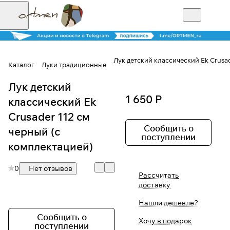
Лук детский классический Ek Crusad
Каталог
Луки традиционные
Лук детский
Для клиентов всех банков
1 650 Р
классический Ek
Разбейте
Crusader 112 см
оплату на части
Сообщить о
черный (с
поступлении
комплектацией)
0
Нет отзывов
Сегодня
Рассчитать
25
%
доставку
Нашли дешевле?
Добавляйте товары
Сообщить о
Хочу в подарок
в корзину
поступлении