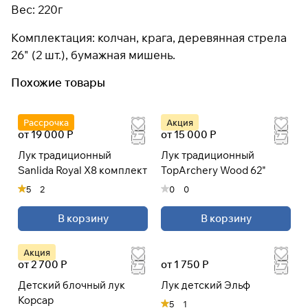
Вес: 220г
раз в 2 недели
Комплектация: колчан, крага, деревянная стрела
26" (2 шт.), бумажная мишень.
Похожие товары
Рассрочка
Акция
от 19 000 Р
от 15 000 Р
Лук традиционный
Лук традиционный
Sanlida Royal X8 комплект
TopArchery Wood 62"
5
2
0
0
В корзину
В корзину
Акция
от 2 700 Р
от 1 750 Р
Детский блочный лук
Лук детский Эльф
Корсар
5
1