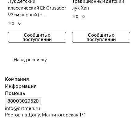
Лук детский
Традиционный детский
классический Ek Crusader
лук Хан
93см черный (с
0
0
комплектацией)
0
0
Сообщить о
Сообщить о
поступлении
поступлении
Назад к списку
Компания
Информация
Помощь
88003020520
info@ortmen.ru
Ростов-на-Дону, Магнитогорская 1/1