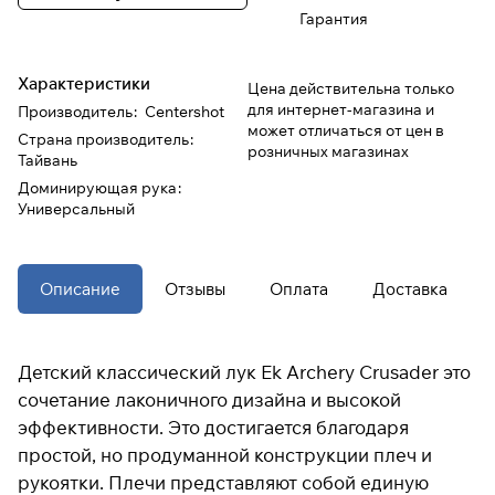
Гарантия
При оформлении заказа
выберите метод оплаты
ПЛАЙТ
Характеристики
Цена действительна только
для интернет-магазина и
Производитель
:
Centershot
может отличаться от цен в
Страна производитель
:
Оплачивайте сегодня только
25
%
розничных магазинах
Тайвань
картой любого банка
Доминирующая рука
:
Универсальный
Получайте товар
выбранный способом
Описание
Отзывы
Оплата
Доставка
Оставшиеся
75
% будут
списываться
с вашей карты
по
25
%
каждые 2 недели
Детский классический лук Ek Archery Crusader это
сочетание лаконичного дизайна и высокой
эффективности. Это достигается благодаря
* При оплате через
ПЛАЙТ
простой, но продуманной конструкции плеч и
скидки по купонам не
применяются.
рукоятки. Плечи представляют собой единую