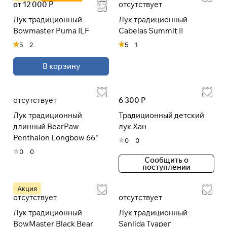
от 12 000 Р
отсутствует
Лук традиционный
Лук традиционный
Bowmaster Puma ILF
Cabelas Summit II
5
2
5
1
В корзину
отсутствует
6 300 Р
Лук традиционный
Традиционный детский
длинный BearPaw
лук Хан
Penthalon Longbow 66"
0
0
0
0
Сообщить о
поступлении
Акция
отсутствует
отсутствует
Лук традиционный
Лук традиционный
BowMaster Black Bear
Sanlida Туарег