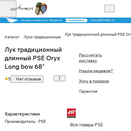
Лук традиционный длинный PSE Ory
Каталог
Луки традиционные
Лук традиционный
Для клиентов всех банков
Рассчитать
длинный PSE Oryx
доставку
Разбейте
Long bow 68"
Нашли дешевле?
оплату на части
5
Нет отзывов
Хочу в подарок
Гарантия
Сегодня
25
%
Характеристики
Добавляйте товары
Производитель
:
PSE
Все товары PSE
в корзину