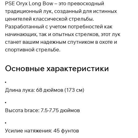
PSE Oryx Long Bow – это превосходный
традиционный лук, созданный для истинных
ценителей классической стрельбы.
Подробнее
Разработанный с учетом потребностей как
об оплате Плайтом
начинающих, так и опытных стрелков, этот лук
станет вашим надежным спутником в охоте и
спортивной стрельбе.
Остались вопросы?
25
8 800 302-02-51
раз в 2
Основные характеристики
plait.ru
недели
Длина лука: 68 дюймов (173 см)
Высота brace: 7.5-7.75 дюймов
Усилие натяжения: 45 фунтов