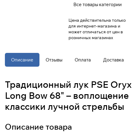
Все товары категории
При оформлении заказа
Цена действительна только
выберите метод оплаты
ПЛАЙТ
для интернет-магазина и
может отличаться от цен в
розничных магазинах
Оплачивайте сегодня только
25
%
картой любого банка
Описание
Отзывы
Оплата
Доставка
Получайте товар
выбранный способом
Традиционный лук PSE Oryx
Оставшиеся
75
% будут
Long Bow 68" – воплощение
списываться
с вашей карты
по
25
%
каждые 2 недели
классики лучной стрельбы
* При оплате через
ПЛАЙТ
Описание товара
скидки по купонам не
применяются.