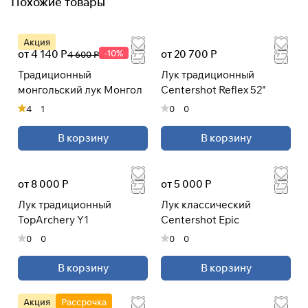
Похожие товары
Акция
от 4 140 Р
-10%
от 20 700 Р
4 600 Р
Традиционный
Лук традиционный
монгольский лук Монгол
Centershot Reflex 52"
4
1
0
0
В корзину
В корзину
от 8 000 Р
от 5 000 Р
Лук традиционный
Лук классический
TopArchery Y1
Centershot Epic
0
0
0
0
В корзину
В корзину
Акция
Рассрочка