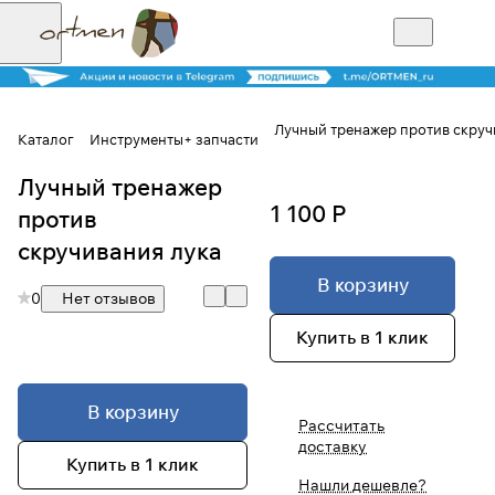
Лучный тренажер против скруч
Каталог
Инструменты+ запчасти
Лучный тренажер
Для клиентов всех банков
1 100 Р
против
Разбейте
скручивания лука
оплату на части
В корзину
0
Нет отзывов
Купить в 1 клик
Сегодня
25
%
В корзину
Рассчитать
доставку
Добавляйте товары
Купить в 1 клик
в корзину
Нашли дешевле?