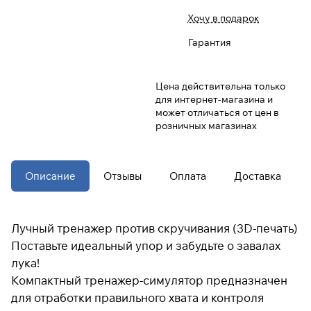
Хочу в подарок
При оформлении заказа
Гарантия
выберите метод оплаты
ПЛАЙТ
Цена действительна только
Оплачивайте сегодня только
25
%
для интернет-магазина и
картой любого банка
может отличаться от цен в
розничных магазинах
Получайте товар
выбранный способом
Описание
Отзывы
Оплата
Доставка
Оставшиеся
75
% будут
списываться
с вашей карты
Лучный тренажер против скручивания (3D-печать)
по
25
%
каждые 2 недели
Поставьте идеальный упор и забудьте о завалах
лука!
* При оплате через
ПЛАЙТ
Компактный тренажер-симулятор предназначен
скидки по купонам не
для отработки правильного хвата и контроля
применяются.