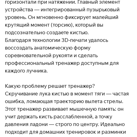
горизонтали при натяжении. Главный элемент
устройства — интегрированный пузырьковый
уровень. Он мгновенно фиксирует малейший
Подробнее
крутящий момент (торсию), который вы
об оплате Плайтом
подсознательно создаете кистью.
Благодаря технологии 3D-печати удалось
воссоздать анатомическую форму
соревновательной рукояти и сделать
Остались вопросы?
25
8 800 302-02-51
профессиональный тренажер доступным для
раз в 2
plait.ru
каждого лучника.
недели
Какую проблему решает тренажер?
Скручивание лука кистью в момент тяги — частая
ошибка, ломающая траекторию вылета стрелы.
Этот тренажер развивает мышечную память: он
учит держать кисть расслабленной, а точку
давления ладони — строго по центру. Идеально
подходит для домашних тренировок и разминки