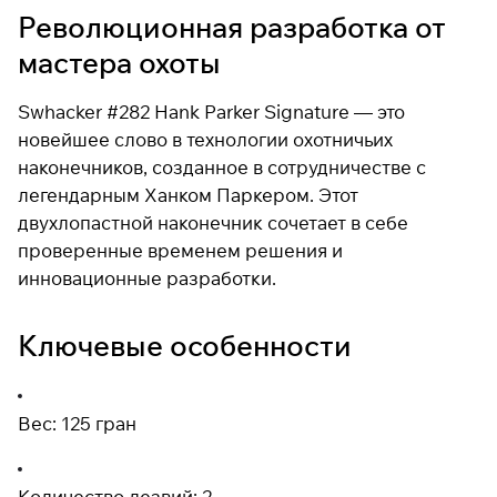
Революционная разработка от
мастера охоты
Подробнее
об оплате Плайтом
Swhacker #282 Hank Parker Signature — это
новейшее слово в технологии охотничьих
наконечников, созданное в сотрудничестве с
легендарным Ханком Паркером. Этот
Остались вопросы?
25
двухлопастной наконечник сочетает в себе
8 800 302-02-51
раз в 2
проверенные временем решения и
plait.ru
недели
инновационные разработки.
Ключевые особенности
Вес: 125 гран
Количество лезвий: 2