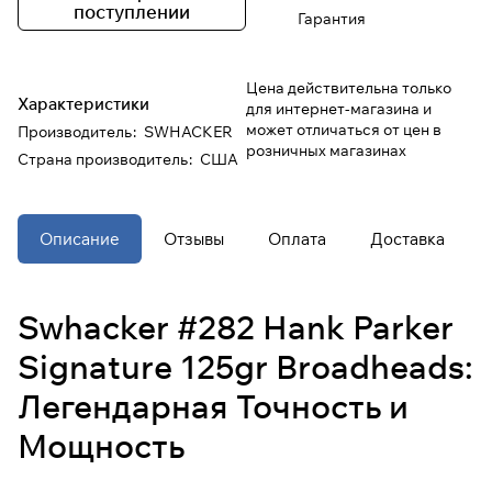
поступлении
Гарантия
При оформлении заказа
выберите метод оплаты
ПЛАЙТ
Цена действительна только
Характеристики
для интернет-магазина и
может отличаться от цен в
Производитель
:
SWHACKER
Оплачивайте сегодня только
25
%
розничных магазинах
Страна производитель
:
США
картой любого банка
Получайте товар
Описание
Отзывы
Оплата
Доставка
выбранный способом
Оставшиеся
75
% будут
Swhacker #282 Hank Parker
списываться
с вашей карты
Signature 125gr Broadheads:
по
25
%
каждые 2 недели
Легендарная Точность и
* При оплате через
ПЛАЙТ
Мощность
скидки по купонам не
применяются.