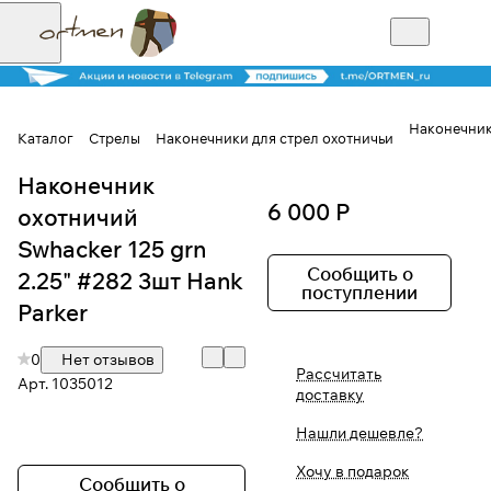
Наконечник 
Каталог
Стрелы
Наконечники для стрел охотничьи
Наконечник
Для клиентов всех банков
6 000 Р
охотничий
Разбейте
Swhacker 125 grn
оплату на части
Сообщить о
2.25" #282 3шт Hank
поступлении
Parker
0
Нет отзывов
Сегодня
Рассчитать
25
%
Арт.
1035012
доставку
Нашли дешевле?
Добавляйте товары
Хочу в подарок
в корзину
Сообщить о