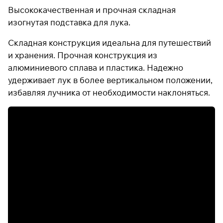
Высококачественная и прочная складная
изогнутая подставка для лука.
Подробнее
Складная конструкция идеальна для путешествий
об оплате Плайтом
и хранения. Прочная конструкция из
алюминиевого сплава и пластика. Надежно
удерживает лук в более вертикальном положении,
избавляя лучника от необходимости наклоняться.
Остались вопросы?
25
8 800 302-02-51
раз в 2
plait.ru
недели