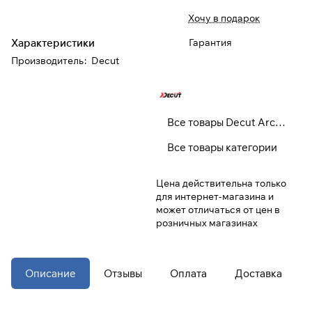
Хочу в подарок
При оформлении заказа
Характеристики
Гарантия
выберите метод оплаты
ПЛАЙТ
Производитель
:
Decut
Оплачивайте сегодня только
25
%
картой любого банка
Все товары Decut Archey
Получайте товар
Все товары категории
выбранный способом
Цена действительна только
для интернет-магазина и
Оставшиеся
75
% будут
может отличаться от цен в
списываться
с вашей карты
розничных магазинах
по
25
%
каждые 2 недели
* При оплате через
ПЛАЙТ
Описание
Отзывы
Оплата
Доставка
скидки по купонам не
применяются.