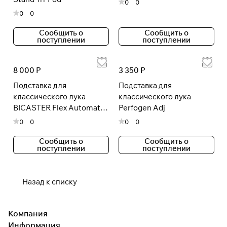
0
0
0
0
Сообщить о
Сообщить о
поступлении
поступлении
8 000 Р
3 350 Р
Подставка для
Подставка для
классического лука
классического лука
BICASTER Flex Automatic
Perfogen Adj
Длинная
0
0
0
0
Сообщить о
Сообщить о
поступлении
поступлении
Назад к списку
Компания
Информация