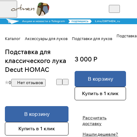
Подставка
Каталог
Аксессуары для луков
Подставки для луков
Подставка для
Для клиентов всех банков
3 000 Р
классического лука
Разбейте
Decut HOMAC
оплату на части
В корзину
0
Нет отзывов
Купить в 1 клик
Сегодня
25
%
В корзину
Рассчитать
доставку
Добавляйте товары
Купить в 1 клик
в корзину
Нашли дешевле?