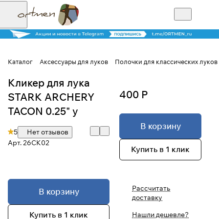
Каталог
Аксессуары для луков
Полочки для классических луков
Кликер для лука
Для клиентов всех банков
400 Р
STARK ARCHERY
Разбейте
TACON 0.25" y
оплату на части
В корзину
5
Нет отзывов
Арт.
26CK02
Купить в 1 клик
Сегодня
25
%
Рассчитать
В корзину
доставку
Добавляйте товары
в корзину
Купить в 1 клик
Нашли дешевле?