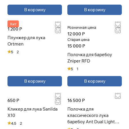
В корзину
В корзину
Хит
Розничная цена
1 200 Р
12 000 Р
Плунжер для лука
Старая цена
Ortmen
15 000 Р
5
2
Полочка для баребоу
Zniper RFD
5
1
В корзину
В корзину
650 Р
16 500 Р
Кликер для лука Sanlida
Полочка для
X10
классического лука
баребоу Ant Dual Light
4.5
2
Magnetic Barebow