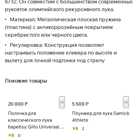
6/32. Он совместим с большинством современных
раз в 2 недели
рукояток олимпийского рекурсивного лука.
Материал: Металлическая плоская пружина
(пластина) с антикоррозийным покрытием
серебристого или черного цвета.
Регулировка: Конструкция позволяет
настраивать положение кликера по высоте и
вылету для точной подгонки под стрелу
Похожие товары
20 000 Р
5 500 Р
Полочка для
Плунжер для лука Samick
классического лука
Athlete
баребоу Gillo Universal
5
2
Magnetic RH
5
0