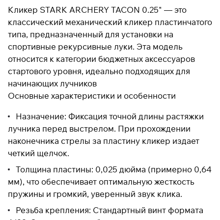
Кликер STARK ARCHERY TACON 0.25" — это
классический механический кликер пластинчатого
типа, предназначенный для установки на
Подробнее
об оплате Плайтом
спортивные рекурсивные луки. Эта модель
относится к категории бюджетных аксессуаров
стартового уровня, идеально подходящих для
начинающих лучников
Остались вопросы?
25
Основные характеристики и особенности
8 800 302-02-51
раз в 2
plait.ru
недели
Назначение: Фиксация точной длины растяжки
лучника перед выстрелом. При прохождении
наконечника стрелы за пластину кликер издает
четкий щелчок.
Толщина пластины: 0,025 дюйма (примерно 0,64
мм), что обеспечивает оптимальную жесткость
пружины и громкий, уверенный звук клика.
Резьба крепления: Стандартный винт формата