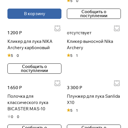
5
0
Сообщить о
В корзину
поступлении
1 200 Р
отсутствует
Кликер для лука NIKA
Кликер выносной Nika
Archery карбоновый
Archery
5
0
5
1
Сообщить о
поступлении
1 650 Р
3 300 Р
Полочка для
Плунжер для лука Sanlida
классического лука
X10
BICASTER MAS-10
5
1
0
0
Сообщить о
Сообщить о