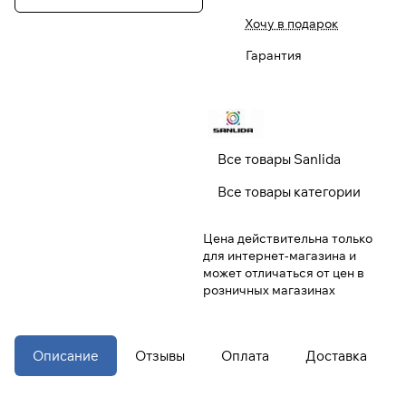
Хочу в подарок
При оформлении заказа
Гарантия
выберите метод оплаты
ПЛАЙТ
Оплачивайте сегодня только
25
%
картой любого банка
Все товары Sanlida
Получайте товар
Все товары категории
выбранный способом
Цена действительна только
для интернет-магазина и
Оставшиеся
75
% будут
может отличаться от цен в
списываться
с вашей карты
розничных магазинах
по
25
%
каждые 2 недели
* При оплате через
ПЛАЙТ
Описание
Отзывы
Оплата
Доставка
скидки по купонам не
применяются.