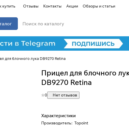
к купить
Отзывы
Контакты
Акции
Обзоры и статьи
талог
л для блочного лука DB9270 Retina
Прицел для блочного лу
DB9270 Retina
0
Нет отзывов
Характеристики
Производитель
:
Topoint