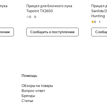
Подробнее
об оплате Плайтом
лука
Прицел для блочного лука
Прицел д
Topoint TX2650
Sanlida 
Hunting
0
0
5
1
25
раз в 2
лении
Сообщить о поступлении
Сообщ
недели
Остались вопросы?
8 800 302-02-51
plait.ru
раз в 2 недели
Помощь
Обзоры на товары
Вопрос-ответ
Бренды
Статьи