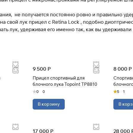
ания, не получается постоянно ровно и правильно уде
Оплачивайте сегодня только
25
% картой любого
 на свой лук прицел c Retina Lock , подобно диоптрич
банка
ь лук, удерживая его именно так, как вы удерживали е
Получайте товар
выбранный способом
9 500 Р
8 000 Р
Оставшиеся
75
% будут
списываться
с вашей карты
по
25
%
каждые 2 недели
п
Прицел спортивный для
Спортив
блочного лука Topoint TP8810
блочного
0
0
5
1
* При оплате через
ПЛАЙТ
скидки по купонам не
применяются.
В корзину
В корз
17 000 Р
28 000 