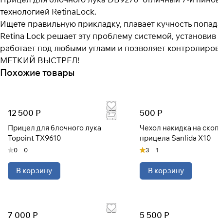
технологией RetinaLock.
Ищете правильную прикладку, плавает кучность попад
Retina Lock решает эту проблему системой, установив
работает под любыми углами и позволяет контролироват
МЕТКИЙ ВЫСТРЕЛ!
Похожие товары
12 500 Р
500 Р
Прицел для блочного лука
Чехол накидка на ско
Topoint TX9610
прицела Sanlida X10
0
0
3
1
В корзину
В корзину
7 000 Р
5 500 Р