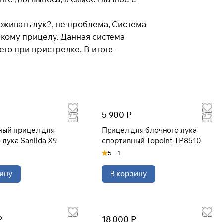
рживать лук?, не проблема, Система
ескому прицелу. Данная система
го при пристрелке. В итоге -
5 900 Р
ный прицел для
Прицел для блочного лука
 лука Sanlida X9
спортивный Topoint TP8510
5
1
ину
В корзину
Р
18 000 Р