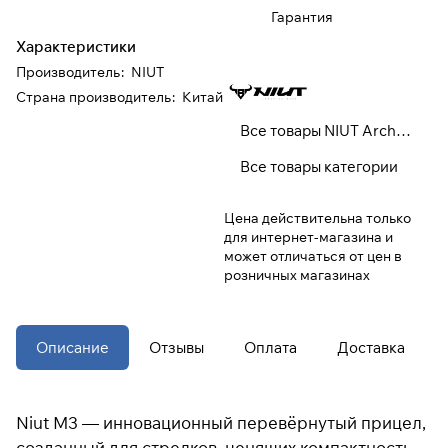
Гарантия
Характеристики
При оформлении заказа
выберите метод оплаты
ПЛАЙТ
Производитель
:
NIUT
Страна производитель
:
Китай
Оплачивайте сегодня только
25
%
Все товары NIUT Archery
картой любого банка
Все товары категории
Получайте товар
Цена действительна только
выбранный способом
для интернет-магазина и
может отличаться от цен в
розничных магазинах
Оставшиеся
75
% будут
списываться
с вашей карты
по
25
%
каждые 2 недели
Описание
Отзывы
Оплата
Доставка
* При оплате через
ПЛАЙТ
скидки по купонам не
Niut M3 — инновационный перевёрнутый прицел,
применяются.
созданный для стрелков, ценящих компактность.