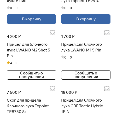
лука 5 пин
лука Topoint TP9510
0
0
0
0
В корзину
В корзину
4 200 Р
1 700 Р
Прицел для блочного
Прицел для блочного
лука LWANO M2 Shot 5
лука LWANO M1 5 Pin
Pin
0
0
4
3
Сообщить о
Сообщить о
поступлении
поступлении
7 500 Р
18 000 Р
Скоп для прицела
Прицел для блочного
блочного лука Topoint
лука CBE Tactic Hybrid
TP8750 8x
1PIN