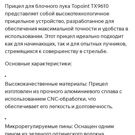
Прицел для блочного лука Topoint TX9610
представляет собой высокотехнологичное
прицельное устройство, разработанное для
Подробнее
об оплате Плайтом
обеспечения максимальной точности и удобства в
использовании. Этот прицел идеально подходит
как для начинающих, так и для опытных лучников,
стремящихся к совершенству в стрельбе.
Остались вопросы?
25
8 800 302-02-51
Основные характеристики:
раз в 2
plait.ru
недели
Высококачественные материалы: Прицел
изготовлен из прочного алюминиевого сплава с
использованием CNC-обработки, что
обеспечивает его легкость и долговечность.
Микрорегулируемые пины: Оснащен одним
пином из зеленого оптического волокна