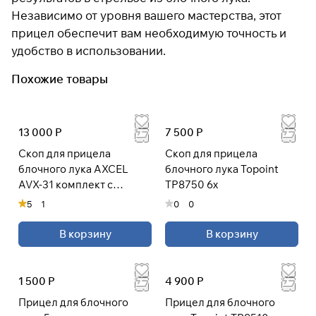
Независимо от уровня вашего мастерства, этот
прицел обеспечит вам необходимую точность и
удобство в использовании.
Похожие товары
13 000 Р
7 500 Р
Скоп для прицела
Скоп для прицела
блочного лука AXCEL
блочного лука Topoint
AVX-31 комплект с
TP8750 6x
линзами
5
1
0
0
В корзину
В корзину
1 500 Р
4 900 Р
Прицел для блочного
Прицел для блочного