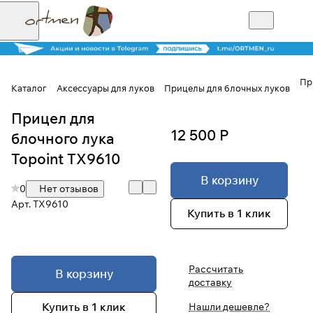
Пр
Каталог
Аксессуары для луков
Прицелы для блочных луков
Прицел для
Для клиентов всех банков
12 500 Р
блочного лука
Разбейте
Topoint TX9610
оплату на части
В корзину
0
Нет отзывов
Арт.
TX9610
Купить в 1 клик
Сегодня
25
%
Рассчитать
В корзину
доставку
Добавляйте товары
в корзину
Купить в 1 клик
Нашли дешевле?