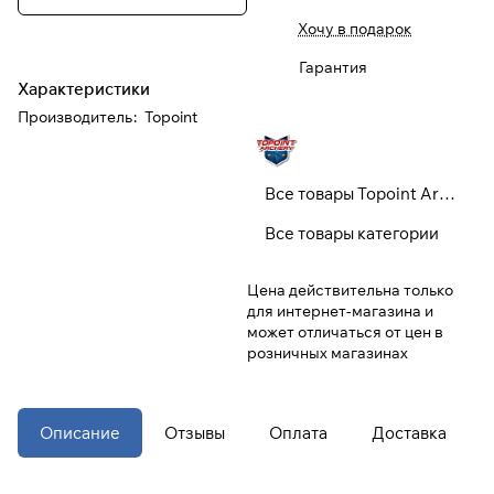
Хочу в подарок
При оформлении заказа
Гарантия
выберите метод оплаты
ПЛАЙТ
Характеристики
Производитель
:
Topoint
Оплачивайте сегодня только
25
%
картой любого банка
Все товары Topoint Archery
Получайте товар
Все товары категории
выбранный способом
Цена действительна только
для интернет-магазина и
Оставшиеся
75
% будут
может отличаться от цен в
списываться
с вашей карты
розничных магазинах
по
25
%
каждые 2 недели
* При оплате через
ПЛАЙТ
Описание
Отзывы
Оплата
Доставка
скидки по купонам не
применяются.