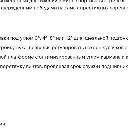
инженерных достижений в мире спортивной стрельбы. 
дтвержденным победами на самых престижных соревно
Для клиентов всех банков
Разбейте
оплату на части
ки под углом 0°, 4°, 8° или 12° для идеальной подгон
ройку лука, позволяя регулировать наклон кулачков с
Сегодня
25
%
ной платформе с оптимизированным углом кармана и 
перетяжку винтов, продлевая срок службы подшипник
Добавляйте товары
в корзину
При оформлении заказа
выберите метод оплаты
ПЛАЙТ
ия