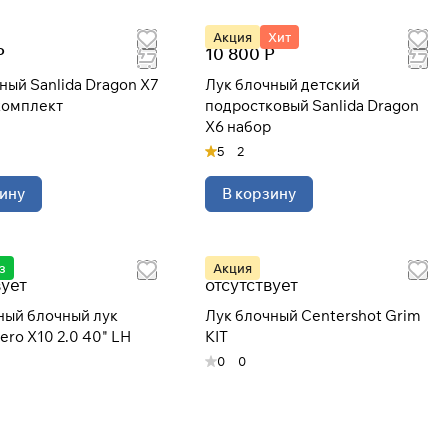
Акция
Хит
Р
10 800 Р
Dragon X7
Лук блочный детский
комплект
подростковый Sanlida Dragon
X6 набор
5
2
ину
В корзину
з
Акция
вует
отсутствует
ный блочный лук
Лук блочный Centershot Grim
ero X10 2.0 40" LH
KIT
0
0