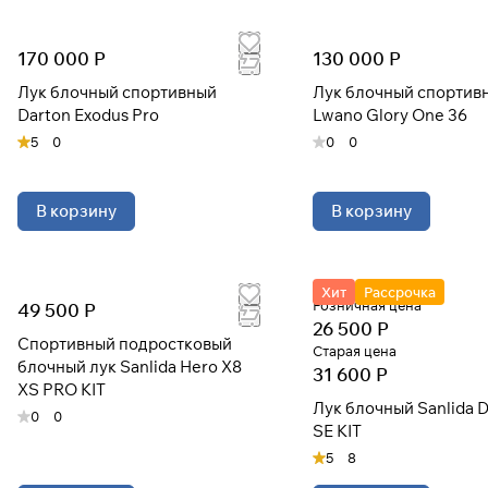
170 000 Р
130 000 Р
Лук блочный спортивный
Лук блочный спортив
Darton Exodus Pro
Lwano Glory One 36
5
0
0
0
В корзину
В корзину
Хит
Рассрочка
Розничная цена
49 500 Р
26 500 Р
Спортивный подростковый
Старая цена
блочный лук Sanlida Hero X8
31 600 Р
XS PRO KIT
Лук блочный Sanlida 
0
0
SE KIT
5
8