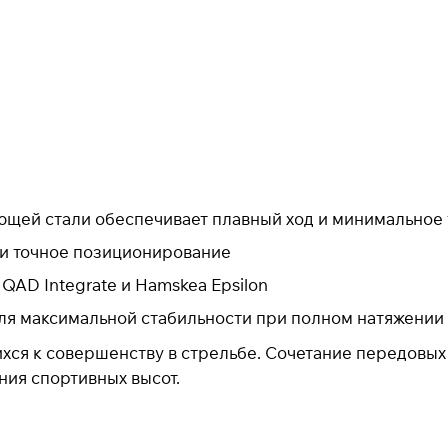
Оплачивайте сегодня только
25
% картой любого
банка
Получайте товар
выбранный способом
Оставшиеся
75
% будут
списываться
с вашей карты
по
25
%
каждые 2 недели
ющей стали обеспечивает плавный ход и минимальное
 и точное позиционирование
* При оплате через
ПЛАЙТ
скидки по купонам не
QAD Integrate и Hamskea Epsilon
применяются.
ля максимальной стабильности при полном натяжении
ся к совершенству в стрельбе. Сочетание передовых 
ния спортивных высот.
Подробнее
об оплате Плайтом