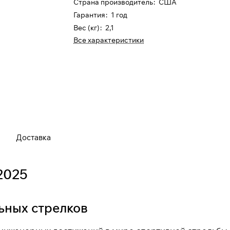
Страна производитель
:
США
Гарантия
:
1 год
Вес (кг)
:
2,1
Все характеристики
Доставка
2025
ьных стрелков