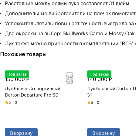
Расстояние между осями лука составляет 31 дюйм.
Дополнительные виброгасители на плечах помогают 
Успокоитель тетивы повышает точность выстрела за 
Две окраски на выбор: Skullworks Camo и Mossy Oak
Лук также можно приобрести в комплектации "RTS" (
Похожие товары
Под заказ
Под заказ
150 000 Р
140 000 Р
Лук блочный спортивный
Лук блочный Darton 
Darton Departure Pro SD
31
5
0
5
0
В корзину
В корзину