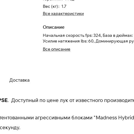
Вес (кг)
:
1.7
Все характеристики
Описание
Начальная скорость fps: 324, База в дюймах:
Усилие натяжения lbs: 60, Доминирующая ру
Все описание
Для клиентов всех банков
Разбейте
оплату на части
Доставка
Сегодня
25
%
PSE
. Доступный по цене лук от известного производит
атентованными агрессивными блоками "Madness Hybrid
Добавляйте товары
в корзину
 секунду.