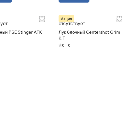
Акция
вует
отсутствует
ный PSE Stinger ATK
Лук блочный Centershot Grim
KIT
0
0