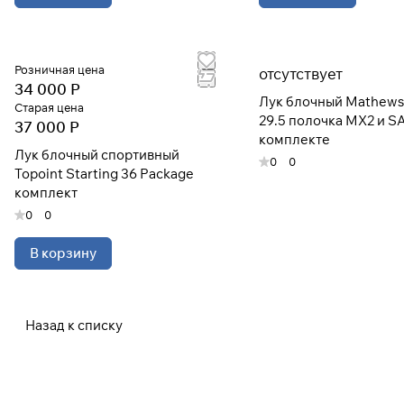
Розничная цена
отсутствует
34 000 Р
Лук блочный Mathews 
Старая цена
29.5 полочка MX2 и S
37 000 Р
комплекте
Лук блочный спортивный
0
0
Topoint Starting 36 Package
комплект
0
0
В корзину
Назад к списку