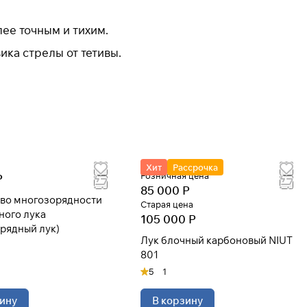
лее точным и тихим.
ика стрелы от тетивы.
Хит
Рассрочка
Розничная цена
Р
85 000 Р
во многозорядности
Старая цена
ного лука
105 000 Р
рядный лук)
Лук блочный карбоновый NIUT
801
5
1
ину
В корзину