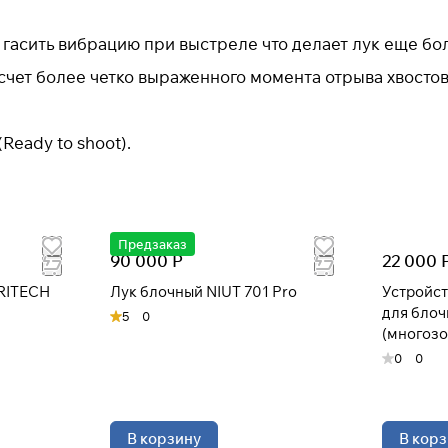
При оформлении заказа
выберите метод оплаты
гасить вибрацию при выстреле что делает лук еще бо
ПЛАЙТ
счет более четко выраженного момента отрыва хвостов
.
Оплачивайте сегодня только
25
% картой любого
Ready to shoot).
банка
Получайте товар
выбранный способом
Предзаказ
90 000 Р
22 000 
TRITECH
Лук блочный NIUT 701 Pro
Устройст
Оставшиеся
75
% будут
списываться
для блоч
5
0
с вашей карты
по
25
%
каждые 2 недели
(многозо
0
0
* При оплате через
ПЛАЙТ
скидки по купонам не
применяются.
В корзину
В корз