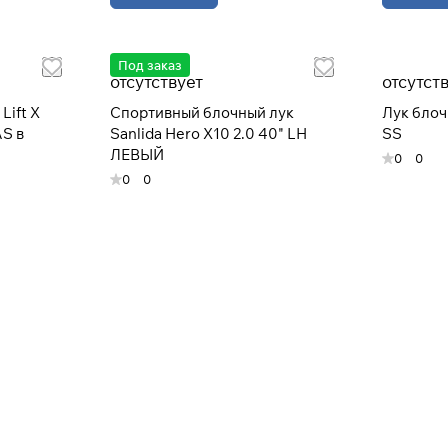
Под заказ
отсутствует
отсутст
Подробнее
об оплате Плайтом
Lift X
Спортивный блочный лук
Лук блоч
AS в
Sanlida Hero X10 2.0 40" LH
SS
ЛЕВЫЙ
0
0
0
0
25
раз в 2
недели
Остались вопросы?
8 800 302-02-51
plait.ru
раз в 2 недели