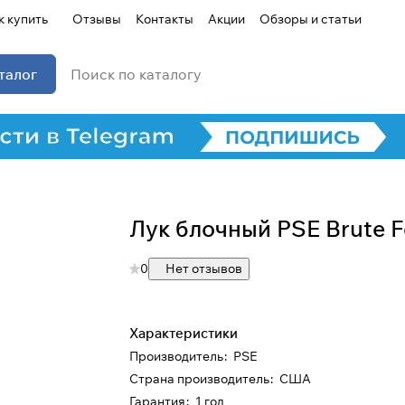
к купить
Отзывы
Контакты
Акции
Обзоры и статьи
талог
Лук блочный PSE Brute F
0
Нет отзывов
Характеристики
Производитель
:
PSE
Страна производитель
:
США
Гарантия
:
1 год