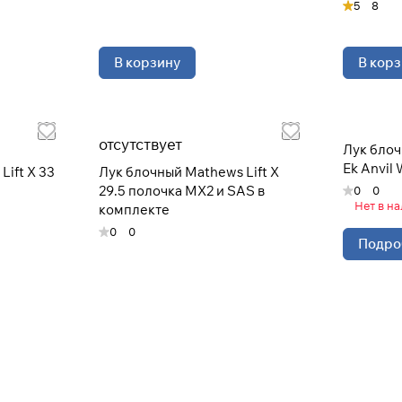
5
8
В корзину
В корз
Подробнее
об оплате Плайтом
отсутствует
Лук бло
25
раз в 2
Ek Anvil
ift X 33
Лук блочный Mathews Lift X
недели
29.5 полочка MX2 и SAS в
0
0
Остались вопросы?
Нет в н
комплекте
8 800 302-02-51
0
0
Подро
plait.ru
раз в 2 недели