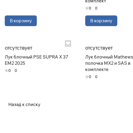
комплект
0
0
В корзину
В корзину
отсутствует
отсутствует
Лук блочный PSE SUPRA X 37
Лук блочный Mathews L
EM2 2025
полочка MX2 и SAS в
комплекте
0
0
0
0
Назад к списку