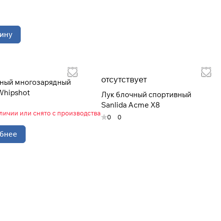
ину
отсутствует
чный многозарядный
 Whipshot
Лук блочный спортивный
Sanlida Acme X8
аличии или снято с производства
0
0
бнее