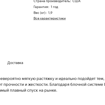
Страна производитель
:
США
Гарантия
:
1 год
Вес (кг)
:
1,9
Все характеристики
Для клиентов всех банков
Разбейте
оплату на части
Доставка
Сегодня
25
%
евероятно мягкую растяжку и идеально подойдет тем, 
ет прочности и жесткости. Благодаря блочной системе
самый плавный спуск на рынке.
Добавляйте товары
в корзину