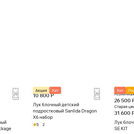
При оформлении заказа
выберите метод оплаты
ПЛАЙТ
Оплачивайте сегодня только
25
% картой любого
банка
Получайте товар
выбранный способом
Оставшиеся
75
% будут
списываться
Акция
Хит
Хит
Ра
Розничная
10 800 Р
с вашей карты
по
25
%
каждые 2 недели
26 500 
Лук блочный детский
Старая це
подростковый Sanlida Dragon
31 600 
X6 набор
* При оплате через
ПЛАЙТ
скидки по купонам не
ный
Лук блоч
применяются.
5
2
ackage
SE KIT