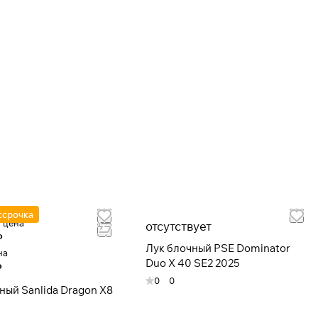
ссрочка
 цена
отсутствует
Р
Лук блочный PSE Dominator
на
Duo X 40 SE2 2025
Р
0
0
ный Sanlida Dragon X8