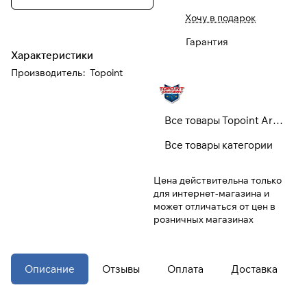
Хочу в подарок
При оформлении заказа
Гарантия
выберите метод оплаты
ПЛАЙТ
Характеристики
Производитель
:
Topoint
Оплачивайте сегодня только
25
%
картой любого банка
Все товары Topoint Archery
Получайте товар
Все товары категории
выбранный способом
Цена действительна только
для интернет-магазина и
Оставшиеся
75
% будут
может отличаться от цен в
списываться
с вашей карты
розничных магазинах
по
25
%
каждые 2 недели
* При оплате через
ПЛАЙТ
Описание
Отзывы
Оплата
Доставка
скидки по купонам не
применяются.