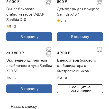
6 000 Р
800 Р
Вынос бокового
Демпферы для прицела
стабилизатора V-BAR
Sanlida X10 "
Sanlida X10
5
1
5
2
В корзину
В корзину
от 3 800 Р
4 700 Р
Экстендер удлинитель
Вынос отвод бокового
для блочного лука Sanlida
стабилизатора с
X10 5"
быстросъемником
Perfogen
0
0
0
0
Сообщить о
В корзину
поступлении
Назад к списку