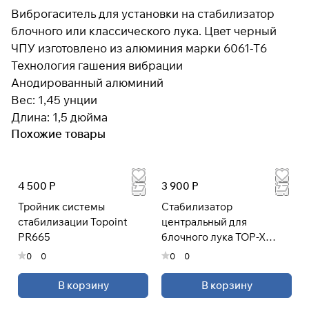
Виброгаситель для установки на стабилизатор
блочного или классического лука. Цвет черный
ЧПУ изготовлено из алюминия марки 6061-T6
Подробнее
об оплате Плайтом
Технология гашения вибрации
Анодированный алюминий
Вес: 1,45 унции
Длина: 1,5 дюйма
Остались вопросы?
25
Похожие товары
8 800 302-02-51
раз в 2
plait.ru
недели
4 500 Р
3 900 Р
Тройник системы
Стабилизатор
стабилизации Topoint
центральный для
PR665
блочного лука TOP-X
PR633 30"
0
0
0
0
В корзину
В корзину