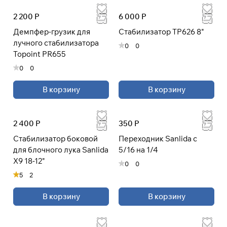
раз в 2 недели
2 200 Р
6 000 Р
Демпфер-грузик для
Стабилизатор TP626 8"
лучного стабилизатора
0
0
Topoint PR655
0
0
В корзину
В корзину
2 400 Р
350 Р
Стабилизатор боковой
Переходник Sanlida с
для блочного лука Sanlida
5/16 на 1/4
X9 18-12"
0
0
5
2
В корзину
В корзину