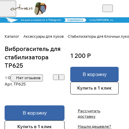
Каталог
Аксессуары для луков
Стабилизаторы для блочных лук
Виброгаситель для
Для клиентов всех банков
1 200 Р
стабилизатора
Разбейте
TP625
оплату на части
В корзину
0
Нет отзывов
Арт.
TP625
Купить в 1 клик
Сегодня
25
%
Рассчитать
В корзину
доставку
Добавляйте товары
в корзину
Купить в 1 клик
Нашли дешевле?