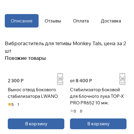
При оформлении заказа
выберите метод оплаты
ПЛАЙТ
Описание
Отзывы
Оплата
Доставка
Оплачивайте сегодня только
25
%
Виброгаститель для тетивы Monkey Tals, цена за 2
картой любого банка
шт
Похожие товары
Получайте товар
выбранный способом
2 300 Р
от 8 400 Р
Оставшиеся
75
% будут
Вынос отвод бокового
Стабилизатор боковой
списываться
с вашей карты
стабилизатора LWANO
для блочного лука TOP-X
по
25
%
каждые 2 недели
PRO PR652 10 мм.
5
1
0
0
* При оплате через
ПЛАЙТ
скидки по купонам не
В корзину
В корзину
применяются.