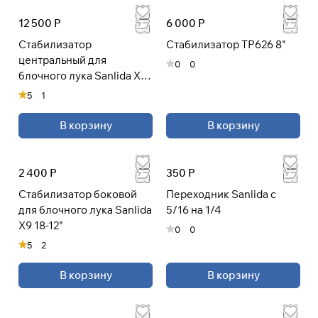
12 500 Р
6 000 Р
Стабилизатор
Стабилизатор TP626 8"
Подробнее
центральный для
0
0
об оплате Плайтом
блочного лука Sanlida X10
14-33"
5
1
В корзину
В корзину
Остались вопросы?
25
8 800 302-02-51
раз в 2
plait.ru
недели
2 400 Р
350 Р
Стабилизатор боковой
Переходник Sanlida с
для блочного лука Sanlida
5/16 на 1/4
X9 18-12"
0
0
5
2
В корзину
В корзину