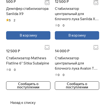
500 Р
12 500 Р
раз в 2 недели
Демпфер стабилизатора
Стабилизатор
Sanlida X9
центральный для
блочного лука Sanlida X10
5
2
14-30"
0
0
В корзину
В корзину
12 500 Р
14 000 Р
Cтабилизатор Mathews
Стабилизатор
Flatline 6" Sitka Subalpine
центральный для
блочного лука Avalon TEC
0
0
X MAXX 13mm 48T 30"
0
0
Сообщить о
Сообщить о
поступлении
поступлении
Назад к списку