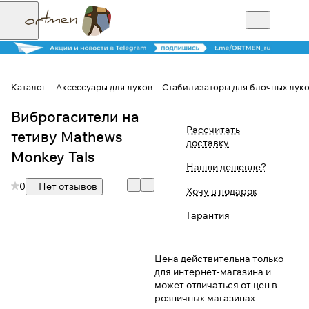
Каталог
Аксессуары для луков
Стабилизаторы для блочных лук
Виброгасители на
Для клиентов всех банков
Рассчитать
тетиву Mathews
доставку
Разбейте
Monkey Tals
Нашли дешевле?
оплату на части
0
Нет отзывов
Хочу в подарок
Гарантия
Сегодня
25
%
Цена действительна только
для интернет-магазина и
может отличаться от цен в
Добавляйте товары
розничных магазинах
в корзину