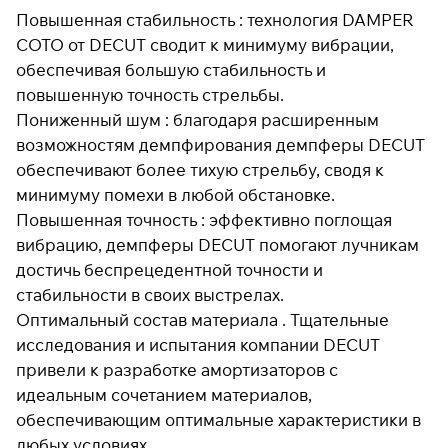
Повышенная стабильность : технология DAMPER
COTO от DECUT сводит к минимуму вибрации,
обеспечивая большую стабильность и
Подробнее
об оплате Плайтом
повышенную точность стрельбы.
Пониженный шум : благодаря расширенным
возможностям демпфирования демпферы DECUT
обеспечивают более тихую стрельбу, сводя к
Остались вопросы?
25
минимуму помехи в любой обстановке.
8 800 302-02-51
раз в 2
Повышенная точность : эффективно поглощая
plait.ru
недели
вибрацию, демпферы DECUT помогают лучникам
достичь беспрецедентной точности и
стабильности в своих выстрелах.
Оптимальный состав материала . Тщательные
исследования и испытания компании DECUT
привели к разработке амортизаторов с
идеальным сочетанием материалов,
обеспечивающим оптимальные характеристики в
любых условиях.