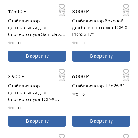
12 500 Р
3 000 Р
Стабилизатор
Стабилизатор боковой
центральный для
для блочного лука TOP-X
блочного лука Sanlida X10
PR633 12"
14-30" Синий
0
0
0
0
В корзину
В корзину
3 900 Р
6 000 Р
Стабилизатор
Стабилизатор TP626 8"
центральный для
0
0
блочного лука TOP-X
PR633 30"
0
0
В корзину
В корзину