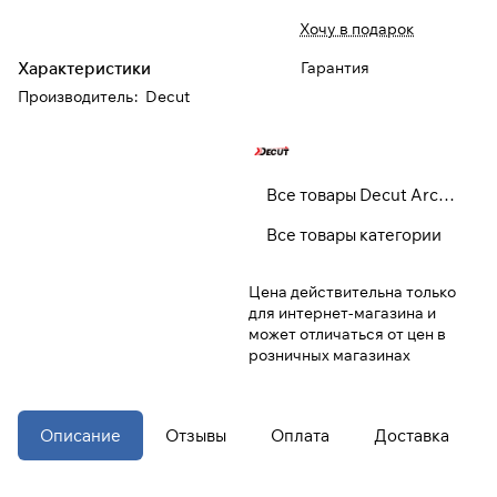
Хочу в подарок
При оформлении заказа
Характеристики
Гарантия
выберите метод оплаты
ПЛАЙТ
Производитель
:
Decut
Оплачивайте сегодня только
25
%
картой любого банка
Все товары Decut Archey
Получайте товар
Все товары категории
выбранный способом
Цена действительна только
для интернет-магазина и
Оставшиеся
75
% будут
может отличаться от цен в
списываться
с вашей карты
розничных магазинах
по
25
%
каждые 2 недели
* При оплате через
ПЛАЙТ
Описание
Отзывы
Оплата
Доставка
скидки по купонам не
применяются.