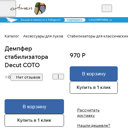
Каталог
Аксессуары для луков
Стабилизаторы для классических
Демпфер
Для клиентов всех банков
970 Р
стабилизатора
Разбейте
Decut COTO
оплату на части
В корзину
0
Нет отзывов
Купить в 1 клик
Сегодня
25
%
В корзину
Рассчитать
доставку
Добавляйте товары
Купить в 1 клик
в корзину
Нашли дешевле?