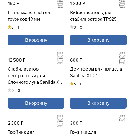
150 Р
1 200 Р
Шпилька Sanlida для
Виброгаситель для
грузиков 19 мм
стабилизатора TP625
5
1
0
0
В корзину
В корзину
12 500 Р
800 Р
Стабилизатор
Демпферы для прицела
центральный для
Sanlida X10 "
блочного лука Sanlida X10
5
1
14-30"
0
0
В корзину
В корзину
2 300 Р
300 Р
Тройник для
Грузики для