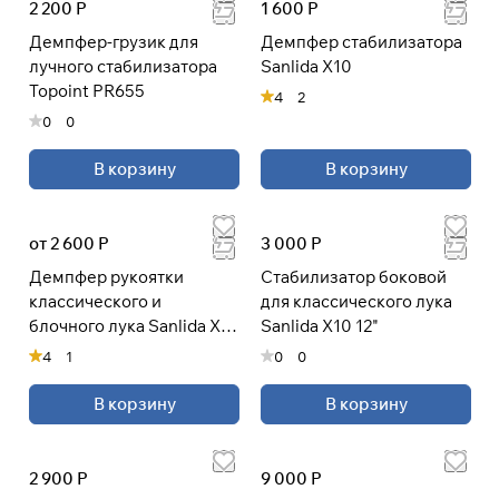
2 200 Р
1 600 Р
раз в 2 недели
Демпфер-грузик для
Демпфер стабилизатора
лучного стабилизатора
Sanlida X10
Topoint PR655
4
2
0
0
В корзину
В корзину
от 2 600 Р
3 000 Р
Демпфер рукоятки
Стабилизатор боковой
классического и
для классического лука
блочного лука Sanlida X10
Sanlida X10 12"
5"
4
1
0
0
В корзину
В корзину
2 900 Р
9 000 Р