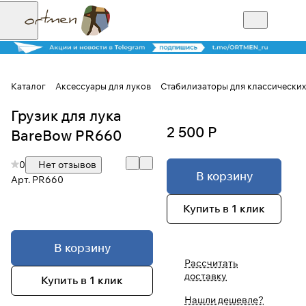
Каталог
Аксессуары для луков
Стабилизаторы для классических
Грузик для лука
Для клиентов всех банков
2 500 Р
BareBow PR660
Разбейте
0
Нет отзывов
оплату на части
В корзину
Арт.
PR660
Купить в 1 клик
Сегодня
25
%
В корзину
Рассчитать
доставку
Купить в 1 клик
Добавляйте товары
в корзину
Нашли дешевле?