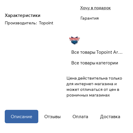
Хочу в подарок
При оформлении заказа
Характеристики
Гарантия
выберите метод оплаты
ПЛАЙТ
Производитель
:
Topoint
Оплачивайте сегодня только
25
%
картой любого банка
Все товары Topoint Archery
Получайте товар
Все товары категории
выбранный способом
Цена действительна только
для интернет-магазина и
Оставшиеся
75
% будут
может отличаться от цен в
списываться
с вашей карты
розничных магазинах
по
25
%
каждые 2 недели
* При оплате через
ПЛАЙТ
Описание
Отзывы
Оплата
Доставка
скидки по купонам не
применяются.