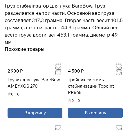
Груз стабилизатор для лука BareBow. Груз
разделяется на три части. Основной вес груза
составляет 317,3 грамма. Вторая часть весит 101,5
Подробнее
об оплате Плайтом
грамма, а третья часть - 44,3 грамма. Общий вес
всего груза достигает 463,1 грамма. диаметр 49
мм
Похожие товары
Остались вопросы?
25
8 800 302-02-51
раз в 2
plait.ru
недели
2 900 Р
4 500 Р
Грузик для лука BareBow
Тройник системы
AMEYXGS 270
стабилизации Topoint
PR665
0
0
0
0
В корзину
В корзину