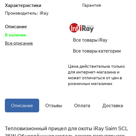
Характеристики
Гарантия
Производитель
:
iRay
При оформлении заказа
выберите метод оплаты
ПЛАЙТ
Описание
В наличии
Оплачивайте сегодня только
25
%
Все товары iRay
Все описание
картой любого банка
Все товары категории
Получайте товар
Цена действительна только
выбранный способом
для интернет-магазина и
может отличаться от цен в
розничных магазинах
Оставшиеся
75
% будут
списываться
с вашей карты
по
25
%
каждые 2 недели
Описание
Отзывы
Оплата
Доставка
* При оплате через
ПЛАЙТ
скидки по купонам не
Тепловизионный прицел для охоты iRay Saim SCL
применяются.
35W Обновлённная модель самого популярного