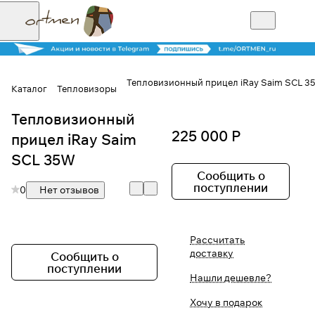
Тепловизионный прицел iRay Saim SCL 3
Каталог
Тепловизоры
Тепловизионный
Для клиентов всех банков
225 000 Р
прицел iRay Saim
Разбейте
SCL 35W
оплату на части
Сообщить о
поступлении
0
Нет отзывов
Сегодня
Рассчитать
25
%
доставку
Сообщить о
поступлении
Нашли дешевле?
Добавляйте товары
Хочу в подарок
в корзину