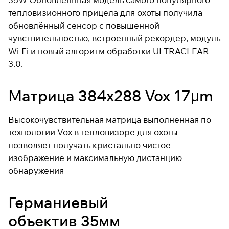
тепловизионного прицела для охоты получила
обновлённый сенсор с повышенной
Подробнее
чувствительностью, встроенный рекордер, модуль
об оплате Плайтом
Wi-Fi и новый алгоритм обработки ULTRACLEAR
3.0.
Матрица 384x288 Vox 17μm
Остались вопросы?
25
8 800 302-02-51
раз в 2
plait.ru
недели
Высокочувствительная матрица выполненная по
технологии Vox в тепловизоре для охоты
позволяет получать кристально чистое
изображение и максимальную дистанцию
обнаружения
Германиевый
объектив 35мм