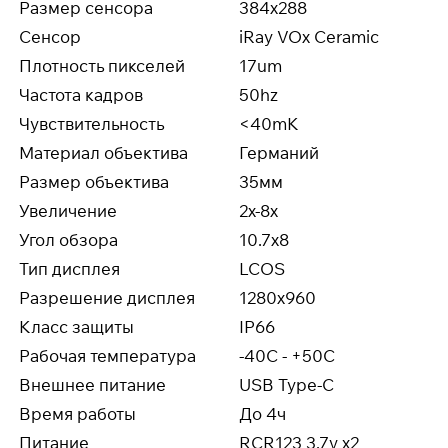
Размер сенсора
384x288
Сенсор
iRay VOx Ceramic
Плотность пикселей
17um
Частота кадров
50hz
Чувствительность
<40mK
Материал объектива
Германий
Размер объектива
35мм
Увеличение
2x-8x
Угол обзора
10.7x8
Тип дисплея
LCOS
Разрешение дисплея
1280x960
Класс защиты
IP66
Рабочая температура
-40C - +50C
Внешнее питание
USB Type-C
Время работы
До 4ч
Питание
RCR123 3.7v x2