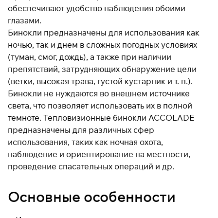
обеспечивают удобство наблюдения обоими
глазами.
Бинокли предназначены для использования как
Подробнее
ночью, так и днем в сложных погодных условиях
об оплате Плайтом
(туман, смог, дождь), а также при наличии
препятствий, затрудняющих обнаружение цели
(ветки, высокая трава, густой кустарник и т. п.).
Остались вопросы?
25
Бинокли не нуждаются во внешнем источнике
8 800 302-02-51
раз в 2
света, что позволяет использовать их в полной
plait.ru
недели
темноте. Тепловизионные бинокли ACCOLADE
предназначены для различных сфер
использования, таких как ночная охота,
наблюдение и ориентирование на местности,
проведение спасательных операций и др.
Основные особенности