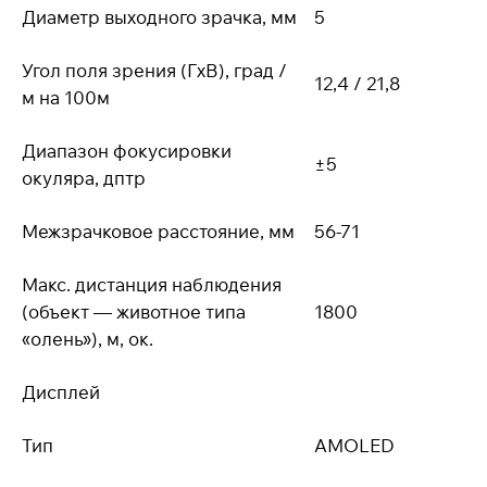
Диаметр выходного зрачка, мм
5
Угол поля зрения (ГxВ), град /
12,4 / 21,8
м на 100м
Диапазон фокусировки
±5
окуляра, дптр
Межзрачковое расстояние, мм
56-71
Макс. дистанция наблюдения
(объект — животное типа
1800
«олень»), м, ок.
Дисплей
Тип
AMOLED