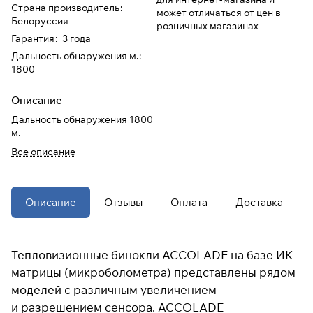
Страна производитель
:
может отличаться от цен в
Белоруссия
розничных магазинах
При оформлении заказа
Гарантия
:
3 года
выберите метод оплаты
ПЛАЙТ
Дальность обнаружения м.
:
1800
Оплачивайте сегодня только
25
%
Описание
картой любого банка
Дальность обнаружения 1800
м.
Получайте товар
Все описание
выбранный способом
Оставшиеся
75
% будут
Описание
Отзывы
Оплата
Доставка
списываться
с вашей карты
по
25
%
каждые 2 недели
Тепловизионные бинокли ACCOLADE на базе ИК-
матрицы (микроболометра) представлены рядом
* При оплате через
ПЛАЙТ
скидки по купонам не
моделей с различным увеличением
применяются.
и разрешением сенсора. ACCOLADE