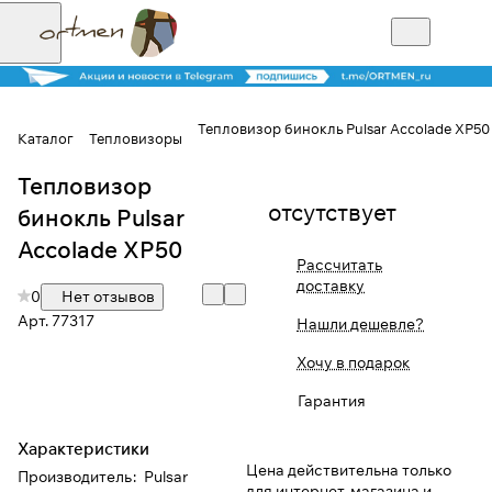
Тепловизор бинокль Pulsar Accolade XP50
Каталог
Тепловизоры
Тепловизор
Для клиентов всех банков
отсутствует
бинокль Pulsar
Разбейте
Accolade XP50
Рассчитать
оплату на части
доставку
0
Нет отзывов
Арт.
77317
Нашли дешевле?
Сегодня
Хочу в подарок
25
%
Гарантия
Характеристики
Добавляйте товары
Цена действительна только
Производитель
:
Pulsar
в корзину
для интернет-магазина и