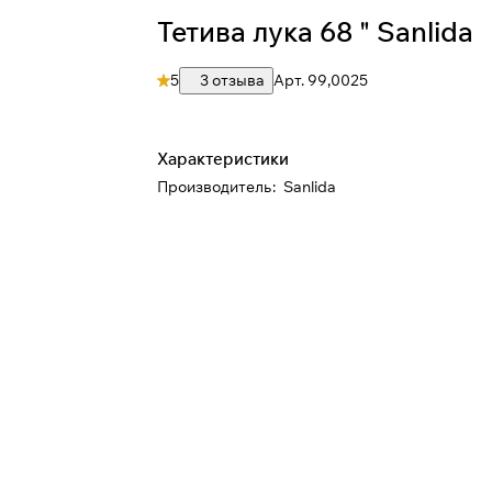
Тетива лука 68 " Sanlida
Сегодня
25
%
5
3 отзыва
Арт.
99,0025
Характеристики
Добавляйте товары
в корзину
Производитель
:
Sanlida
При оформлении заказа
выберите метод оплаты
ПЛАЙТ
Оплачивайте сегодня только
25
% картой любого
банка
Получайте товар
выбранный способом