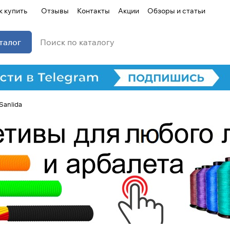
к купить
Отзывы
Контакты
Акции
Обзоры и статьи
талог
Sanlida
Для клиентов всех банков
Разбейте
оплату на части