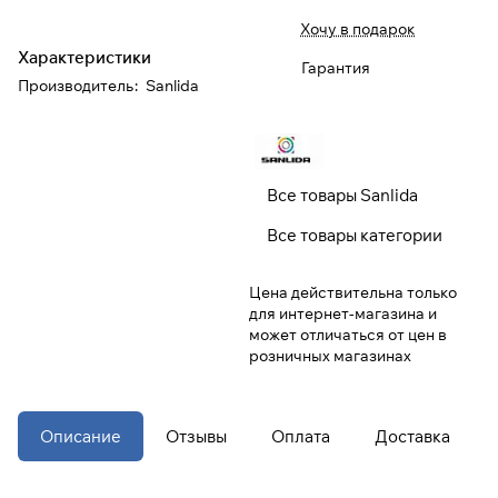
Хочу в подарок
При оформлении заказа
Характеристики
Гарантия
выберите метод оплаты
ПЛАЙТ
Производитель
:
Sanlida
Оплачивайте сегодня только
25
%
картой любого банка
Все товары Sanlida
Получайте товар
Все товары категории
выбранный способом
Цена действительна только
для интернет-магазина и
Оставшиеся
75
% будут
может отличаться от цен в
списываться
с вашей карты
розничных магазинах
по
25
%
каждые 2 недели
* При оплате через
ПЛАЙТ
Описание
Отзывы
Оплата
Доставка
скидки по купонам не
применяются.