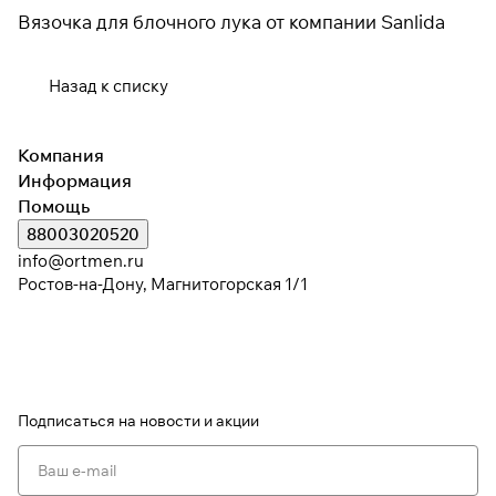
Вязочка для блочного лука от компании Sanlida
Подробнее
Назад к списку
об оплате Плайтом
Компания
Информация
Остались вопросы?
Помощь
25
8 800 302-02-51
раз в 2
88003020520
plait.ru
недели
info@ortmen.ru
Ростов-на-Дону, Магнитогорская 1/1
Подписаться
на новости и акции