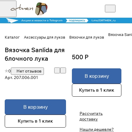
Вязочка Sanl
Каталог
Аксессуары для луков
Вязочки для луков
Вязочка Sanlida для
Для клиентов всех банков
500 Р
блочного лука
Разбейте
0
Нет отзывов
оплату на части
В корзину
Арт.
207.006.001
Купить в 1 клик
Сегодня
25
%
В корзину
Рассчитать
доставку
Купить в 1 клик
Добавляйте товары
в корзину
Нашли дешевле?