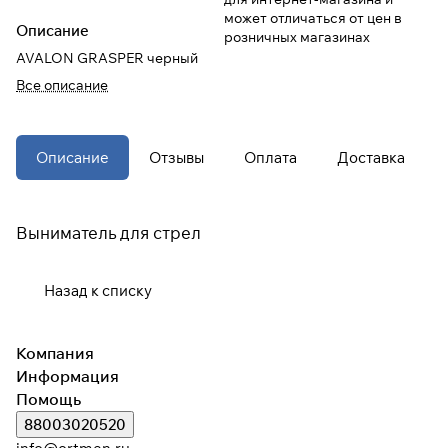
может отличаться от цен в
Описание
розничных магазинах
При оформлении заказа
AVALON GRASPER черный
выберите метод оплаты
ПЛАЙТ
Все описание
Оплачивайте сегодня только
25
%
картой любого банка
Описание
Отзывы
Оплата
Доставка
Получайте товар
выбранный способом
Выниматель для стрел
Оставшиеся
75
% будут
Назад к списку
списываться
с вашей карты
по
25
%
каждые 2 недели
Компания
Информация
* При оплате через
ПЛАЙТ
Помощь
скидки по купонам не
88003020520
применяются.