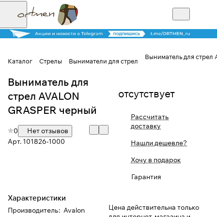
Выниматель для стрел
Каталог
Стрелы
Выниматели для стрел
Выниматель для
Для клиентов всех банков
отсутствует
стрел AVALON
Разбейте
GRASPER черный
Рассчитать
оплату на части
доставку
0
Нет отзывов
Арт.
101826-1000
Нашли дешевле?
Сегодня
Хочу в подарок
25
%
Гарантия
Характеристики
Добавляйте товары
Цена действительна только
Производитель
:
Avalon
в корзину
для интернет-магазина и