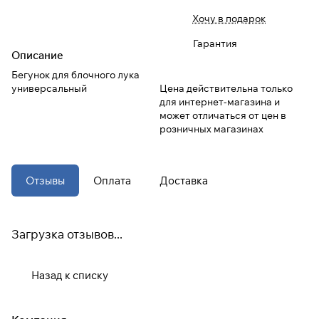
Хочу в подарок
При оформлении заказа
Гарантия
выберите метод оплаты
ПЛАЙТ
Описание
Бегунок для блочного лука
универсальный
Цена действительна только
Оплачивайте сегодня только
25
%
для интернет-магазина и
картой любого банка
может отличаться от цен в
розничных магазинах
Получайте товар
выбранный способом
Отзывы
Оплата
Доставка
Оставшиеся
75
% будут
списываться
с вашей карты
Загрузка отзывов...
по
25
%
каждые 2 недели
Назад к списку
* При оплате через
ПЛАЙТ
скидки по купонам не
применяются.