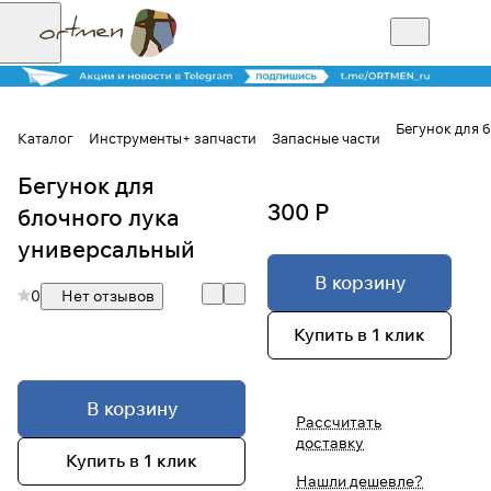
Бегунок для 
Каталог
Инструменты+ запчасти
Запасные части
Бегунок для
Для клиентов всех банков
300 Р
блочного лука
Разбейте
универсальный
оплату на части
В корзину
0
Нет отзывов
Купить в 1 клик
Сегодня
25
%
В корзину
Рассчитать
доставку
Добавляйте товары
Купить в 1 клик
в корзину
Нашли дешевле?