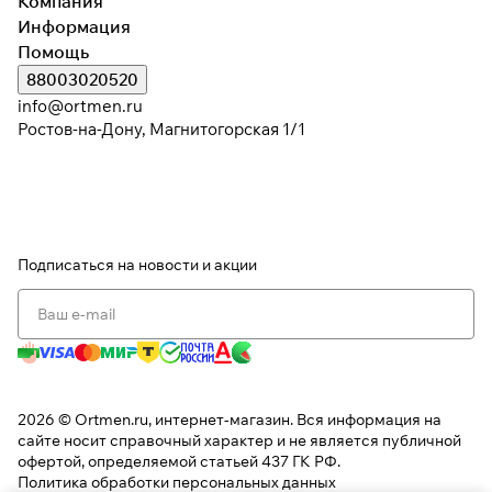
Компания
Информация
Помощь
Подробнее
88003020520
об оплате Плайтом
info@ortmen.ru
Ростов-на-Дону, Магнитогорская 1/1
Остались вопросы?
25
8 800 302-02-51
раз в 2
plait.ru
недели
Подписаться
на новости и акции
2026 © Ortmen.ru, интернет-магазин. Вся информация на
сайте носит справочный характер и не является публичной
офертой, определяемой статьей 437 ГК РФ.
Политика обработки персональных данных