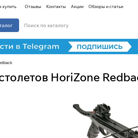
к купить
Отзывы
Контакты
Акции
Обзоры и статьи
талог
edback
столетов HoriZone Redba