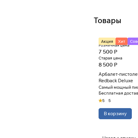
Товары
Акция
Хит
Сов
Розничная цена
7 500 Р
Старая цена
8 500 Р
Арбалет-пистоле
Redback Deluxe
Самый мощный пис
Бесплатная достав
5
5
В корзину