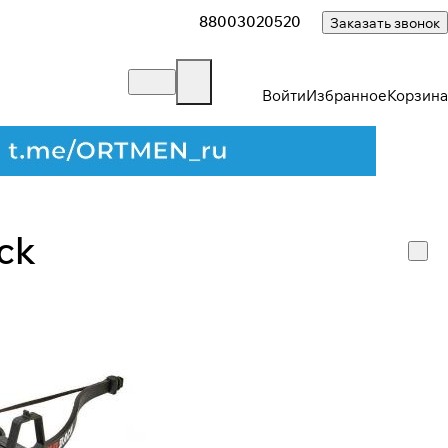
88003020520
Заказать звонок
Войти
Избранное
Корзина
ck