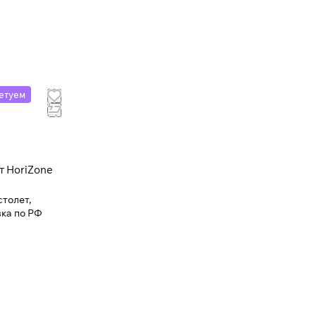
етуем
т HoriZone
толет,
ка по РФ