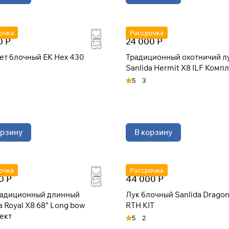
очка
Рассрочка
0 Р
24 000 Р
ет блочный EK Hex 430
Традиционный охотничий л
Sanlida Hermit X8 ILF Комп
5
3
орзину
В корзину
очка
Рассрочка
0 Р
44 000 Р
радиционный длинный
Лук блочный Sanlida Dragon
a Royal X8 68" Long bow
RTH KIT
ект
5
2