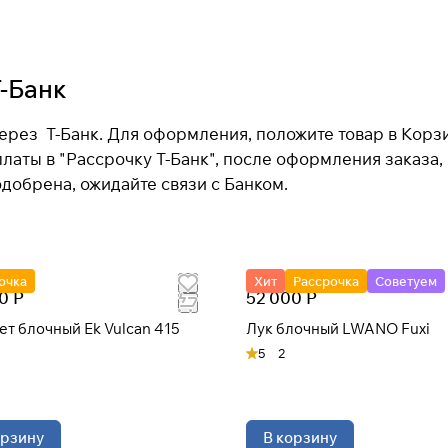
Т-Банк
через Т-Банк. Для оформления, положите товар в Корз
латы в "Рассрочку Т-Банк", после оформления заказа, 
добрена, ожидайте связи с Банком.
очка
Хит
Рассрочка
Советуем
0 Р
52 000 Р
т блочный Ek Vulcan 415
Лук блочный LWANO Fuxi
5
2
орзину
В корзину