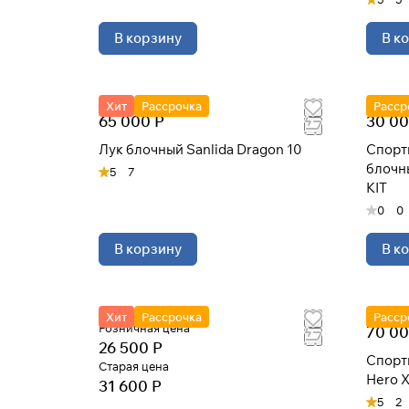
В корзину
В к
Хит
Рассрочка
Расср
65 000 Р
30 00
Лук блочный Sanlida Dragon 10
Спорт
блочны
5
7
KIT
0
0
В корзину
В к
Хит
Рассрочка
Расср
Розничная цена
70 00
26 500 Р
Спорт
Старая цена
Hero X
31 600 Р
5
2