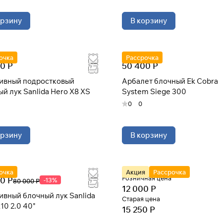
орзину
В корзину
очка
Рассрочка
0 Р
50 400 Р
ивный подростковый
Арбалет блочный Ek Cobra
й лук Sanlida Hero X8 XS
System Siege 300
0
0
орзину
В корзину
очка
Акция
Рассрочка
Розничная цена
0 Р
-13%
80 000 Р
12 000 Р
ивный блочный лук Sanlida
Старая цена
10 2.0 40"
15 250 Р