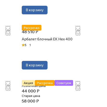
В корзину
Рассрочка
48 510 Р
Арбалет блочный EK Hex 400
5
1
В корзину
Акция
Рассрочка
Советуем
Розничная цена
44 000 Р
Старая цена
58 000 Р