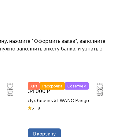
ину, нажмите "Оформить заказ", заполните
нужно заполнить анкету банка, и узнать о
Хит
Рассрочка
Советуем
34 000 Р
Лук блочный LWANO Pango
5
8
В корзину