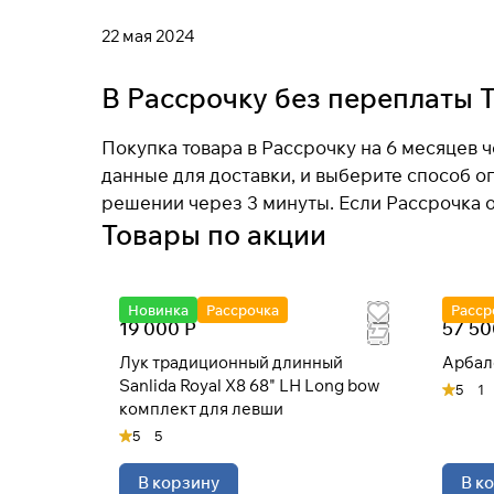
22 мая 2024
В Рассрочку без переплаты 
Покупка товара в Рассрочку на 6 месяцев 
данные для доставки, и выберите способ оп
решении через 3 минуты. Если Рассрочка о
Товары по акции
Новинка
Рассрочка
Расср
19 000 Р
57 50
Лук традиционный длинный
Арбале
Sanlida Royal X8 68" LH Long bow
5
1
комплект для левши
5
5
В корзину
В к