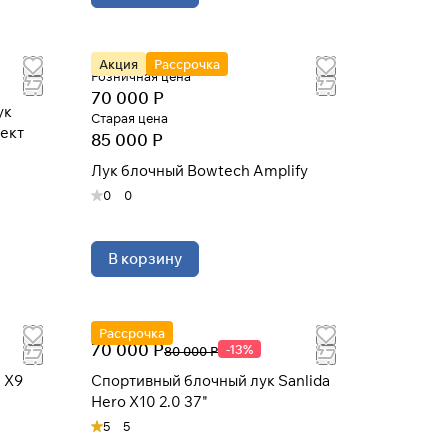
Акция
Рассрочка
Розничная цена
70 000 Р
ук
Старая цена
лект
85 000 Р
Лук блочный Bowtech Amplify
0
0
В корзину
Рассрочка
70 000 Р
-13%
80 000 Р
 X9
Спортивный блочный лук Sanlida
Hero X10 2.0 37"
5
5