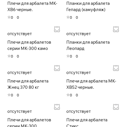
Плечи для арбалета МК-
Планки для арбалета
XB6 черные.
Гепард (камуфляж)
0
0
0
0
Подробнее
об оплате Плайтом
отсутствует
отсутствует
Плечи для арбалетов
Планки для арбалета
серии MK-300 камо
Леопард
Остались вопросы?
25
0
0
0
0
8 800 302-02-51
раз в 2
plait.ru
недели
отсутствует
отсутствует
Плечи для арбалета
Плечи для арбалета МК-
Жнец 370 80 кг
XB52 черные.
0
0
0
0
отсутствует
отсутствует
Плечи для арбалетов
Плечи для арбалета
серии MK-300
Стикс