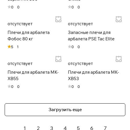
раз в 2 недели
0
0
0
0
отсутствует
отсутствует
Плечи для арбалета
Запасные плечи для
Фобос 80 кг
арбалета PSE Tac Elite
5
1
0
0
отсутствует
отсутствует
Плечи для арбалета МК-
Плечи для арбалета МК-
XB55
XB53
0
0
0
0
Загрузить еще
1
2
3
4
5
6
7