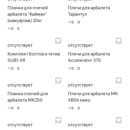
Планки для плечей
Плечи для арбалета
При оформлении заказа
арбалета "Кайман"
Тарантул
выберите метод оплаты
ПЛАЙТ
(камуфляж) 20кг
0
0
0
0
Оплачивайте сегодня только
25
%
картой любого банка
отсутствует
отсутствует
Комплект болтов и тетив
Плечи для арбалета
SUB1 XR
Accelerator 370
Получайте товар
выбранный способом
0
0
0
0
Оставшиеся
75
% будут
отсутствует
отсутствует
списываться
с вашей карты
Планки плечей для
Плечи для арбалета МК-
по
25
%
каждые 2 недели
арбалета МК250
XB56 камо.
0
0
0
0
* При оплате через
ПЛАЙТ
скидки по купонам не
отсутствует
отсутствует
применяются.