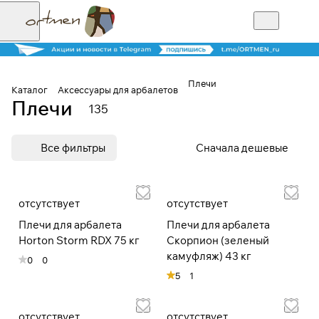
Плечи
Каталог
Аксессуары для арбалетов
Плечи
135
Для клиентов всех банков
Все фильтры
Сначала дешевые
Разбейте
оплату на части
отсутствует
отсутствует
Плечи для арбалета
Плечи для арбалета
Сегодня
Horton Storm RDX 75 кг
Скорпион (зеленый
25
%
камуфляж) 43 кг
0
0
5
1
Добавляйте товары
в корзину
отсутствует
отсутствует