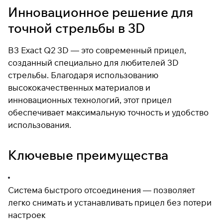
Инновационное решение для
точной стрельбы в 3D
Подробнее
об оплате Плайтом
B3 Exact Q2 3D — это современный прицел,
созданный специально для любителей 3D
стрельбы. Благодаря использованию
высококачественных материалов и
Остались вопросы?
25
инновационных технологий, этот прицел
8 800 302-02-51
раз в 2
обеспечивает максимальную точность и удобство
plait.ru
недели
использования.
Ключевые преимущества
Система быстрого отсоединения — позволяет
легко снимать и устанавливать прицел без потери
настроек