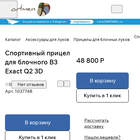
Сп
Каталог
Аксессуары для луков
Прицелы для блочных луков
Спортивный прицел
Для клиентов всех банков
48 800 Р
для блочного B3
Разбейте
Exact Q2 3D
оплату на части
В корзину
0
Нет отзывов
Арт.
1037748
Купить в 1 клик
Сегодня
25
%
Рассчитать
В корзину
доставку
Добавляйте товары
в корзину
Купить в 1 клик
Нашли дешевле?