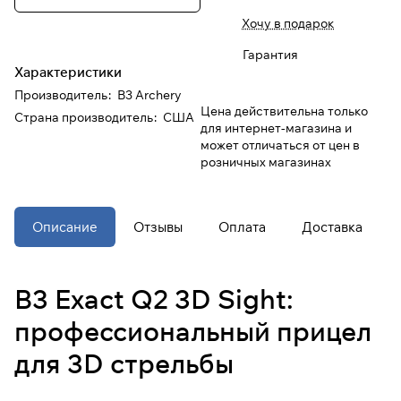
Хочу в подарок
При оформлении заказа
Гарантия
выберите метод оплаты
ПЛАЙТ
Характеристики
Производитель
:
B3 Archery
Цена действительна только
Оплачивайте сегодня только
25
%
Страна производитель
:
США
для интернет-магазина и
картой любого банка
может отличаться от цен в
розничных магазинах
Получайте товар
выбранный способом
Описание
Отзывы
Оплата
Доставка
Оставшиеся
75
% будут
списываться
с вашей карты
B3 Exact Q2 3D Sight:
по
25
%
каждые 2 недели
профессиональный прицел
* При оплате через
ПЛАЙТ
для 3D стрельбы
скидки по купонам не
применяются.