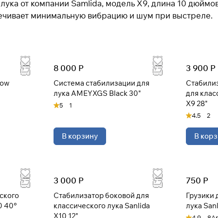
ука от компании Samlida, модель X9, длина 10 дюймов,
Оплачивайте сегодня только
25
% картой любого
печивает минимальную вибрацию и шум при выстреле.
банка
Получайте товар
выбранный способом
8 000 Р
3 900 Р
Система стабилизации для
Стабили
лука AMEYXGS Black 30"
для клас
Оставшиеся
75
% будут
списываться
X9 28"
5
1
с вашей карты
по
25
%
каждые 2 недели
4.5
2
В корзину
В корз
* При оплате через
ПЛАЙТ
скидки по купонам не
применяются.
3 000 Р
750 Р
ского
Стабилизатор боковой для
Грузики 
0 40°
классического лука Sanlida
лука Sanl
Подробнее
об оплате Плайтом
X10 12"
4.9
8
Ар