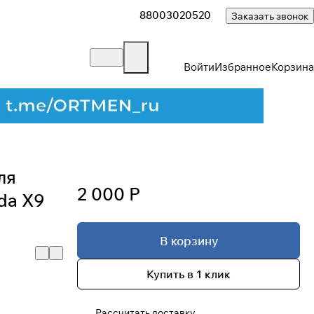
88003020520
Заказать звонок
Войти
Избранное
Корзина
ля
2 000 Р
da X9
В корзину
Купить в 1 клик
Закрыть
Рассчитать доставку