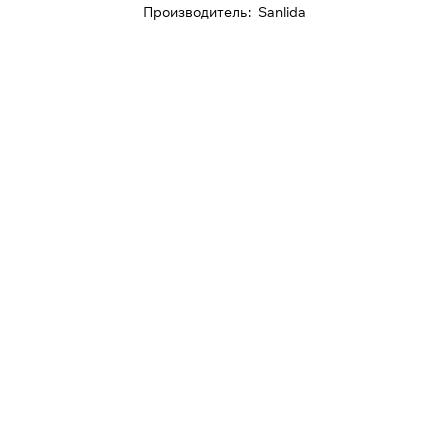
Производитель
:
Sanlida
Для клиентов всех банков
Разбейте
оплату на части
Сегодня
25
%
Добавляйте товары
в корзину
При оформлении заказа
выберите метод оплаты
ПЛАЙТ