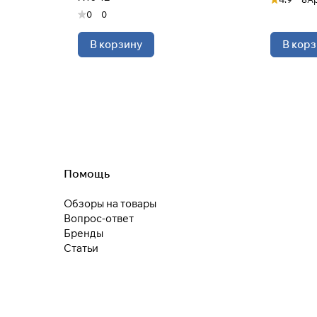
0
0
В корзину
В корз
25
раз в 2
недели
Остались вопросы?
8 800 302-02-51
plait.ru
Помощь
раз в 2 недели
Обзоры на товары
Вопрос-ответ
Бренды
Статьи