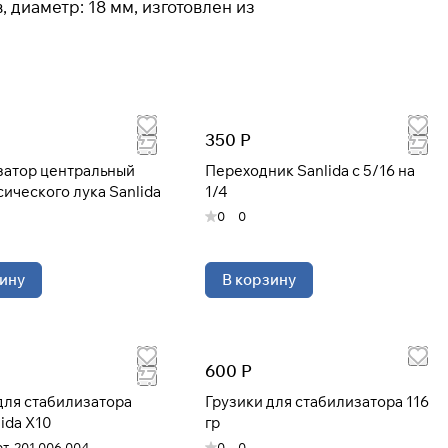
 диаметр: 18 мм, изготовлен из
350 Р
затор центральный
Переходник Sanlida с 5/16 на
сического лука Sanlida
1/4
0
0
ину
В корзину
600 Р
для стабилизатора
Грузики для стабилизатора 116
ida X10
гр
т.
201.006.004
0
0