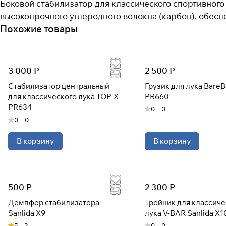
Боковой стабилизатор для классического спортивного л
высокопрочного углеродного волокна (карбон), обес
Похожие товары
3 000 Р
2 500 Р
Стабилизатор центральный
Грузик для лука BareBow
для классического лука TOP-X
PR660
PR634
0
0
0
0
В корзину
В корзину
500 Р
2 300 Р
Демпфер стабилизатора
Тройник для классиче
Sanlida X9
лука V-BAR Sanlida X1
5
2
0
0